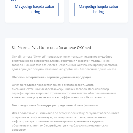
Mavjudligi haqida xabar
Mavjudligi haqida xabar
bering
bering
Sia Pharma Pvt. Ltd - в онлайн-аптеке OXYmed
Онлайн аптека "Oxymed" предоставляет клиентам уникальное и удобное
виртуальное пространство для приобретения лекарств и медицинских
товаров. Наша аптека отличается несколькими ключевыми преимуществами,
делая процесс покупок максимально удобным и безопасным для клиентов.
Широкий ассортимент и сертифицированная продукция
Oxymed гордится предоставлением богатого ассортимента
высококачественных лекарств и медицинских товаров. Весь наш товар
сертифицирован и прошел строгий контроль качества, обеспечивая нашим
клиентам полную уверенность в его эффективности и безопасности.
Быстрая доставка благодаря распределенной сети филиалов
Имея более чем 120 филиалов по всему Узбекистану, "Oxymed" обеспечивает
оперативную и эффективную доставку заказов. Наша разветвленная
инфраструктура позволяет минимизировать временные задержки,
обеспечивая клиентам быстрый доступ к необходимым медицинским
средствам