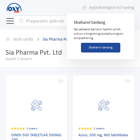
Joylashuvingizni ko'rsating
Shaharni tanlang
Tez yetkazib berishni tashkil qilish
uchun o'zingizning joylashuvingizni
aniqlashtiring
Bosh sahifa
Sia Pharma Pvt. Ltd
Shaharni tanlang
Sia Pharma Pvt. Ltd
topildi 2 tovarni
2 sharhni
2 sharhni
DINEK-500 TABLETLAR 500MG
Azisis, 500 mg, №3 tabletkalar
100