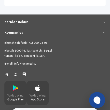
Xaridor uchun
Kompaniya
Ishonch telefoni:
(71) 200-03-03
Manzil:
100044, Toshkent sh., Sergeli
tumani, koʻch. Bezakchilik, 18A
E-mail:
info@oxymed.uz
Yuklab oling
Yuklab oling
Google Play
App Store