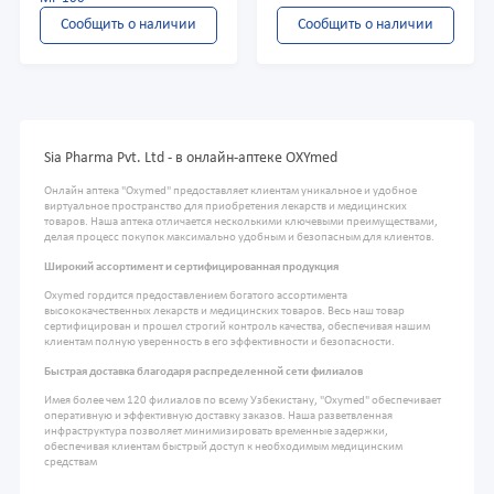
Сообщить о наличии
Сообщить о наличии
Sia Pharma Pvt. Ltd - в онлайн-аптеке OXYmed
Онлайн аптека "Oxymed" предоставляет клиентам уникальное и удобное
виртуальное пространство для приобретения лекарств и медицинских
товаров. Наша аптека отличается несколькими ключевыми преимуществами,
делая процесс покупок максимально удобным и безопасным для клиентов.
Широкий ассортимент и сертифицированная продукция
Oxymed гордится предоставлением богатого ассортимента
высококачественных лекарств и медицинских товаров. Весь наш товар
сертифицирован и прошел строгий контроль качества, обеспечивая нашим
клиентам полную уверенность в его эффективности и безопасности.
Быстрая доставка благодаря распределенной сети филиалов
Имея более чем 120 филиалов по всему Узбекистану, "Oxymed" обеспечивает
оперативную и эффективную доставку заказов. Наша разветвленная
инфраструктура позволяет минимизировать временные задержки,
обеспечивая клиентам быстрый доступ к необходимым медицинским
средствам