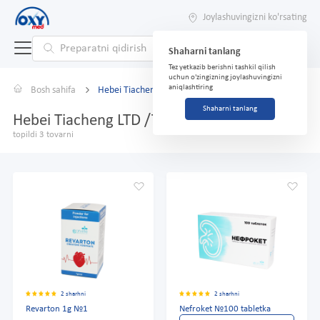
Joylashuvingizni ko'rsating
Shaharni tanlang
Tez yetkazib berishni tashkil qilish
uchun o'zingizning joylashuvingizni
aniqlashtiring
Bosh sahifa
Hebei Tiacheng LTD /70/
Shaharni tanlang
Hebei Tiacheng LTD /70/
topildi 3 tovarni
2 sharhni
2 sharhni
Revarton 1g №1
Nefroket №100 tabletka