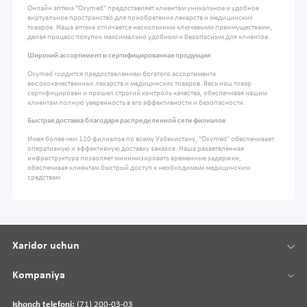
Онлайн аптека "Oxymed" предоставляет клиентам уникальное и удобное
виртуальное пространство для приобретения лекарств и медицинских
товаров. Наша аптека отличается несколькими ключевыми преимуществами,
делая процесс покупок максимально удобным и безопасным для клиентов.
Широкий ассортимент и сертифицированная продукция
Oxymed гордится предоставлением богатого ассортимента
высококачественных лекарств и медицинских товаров. Весь наш товар
сертифицирован и прошел строгий контроль качества, обеспечивая нашим
клиентам полную уверенность в его эффективности и безопасности.
Быстрая доставка благодаря распределенной сети филиалов
Имея более чем 120 филиалов по всему Узбекистану, "Oxymed" обеспечивает
оперативную и эффективную доставку заказов. Наша разветвленная
инфраструктура позволяет минимизировать временные задержки,
обеспечивая клиентам быстрый доступ к необходимым медицинским
средствам
Xaridor uchun
Kompaniya
Ishonch telefoni:
(71) 200-03-03