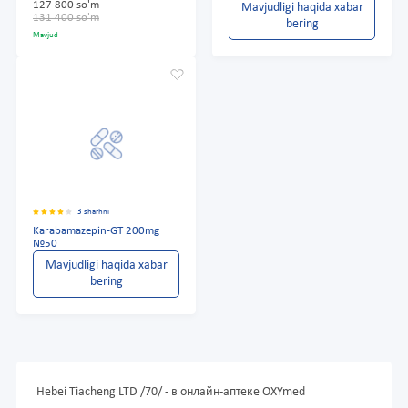
127 800 so'm
Mavjudligi haqida xabar
131 400 so'm
bering
Mavjud
3 sharhni
Karabamazepin-GT 200mg
№50
Mavjudligi haqida xabar
bering
Hebei Tiacheng LTD /70/ - в онлайн-аптеке OXYmed