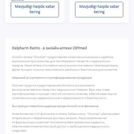
Mavjudligi haqida xabar
Mavjudligi haqida xabar
bering
bering
Delpharm Reims - в онлайн-аптеке OXYmed
Онлайн аптека "Oxymed" предоставляет клиентам уникальное и удобное
виртуальное пространство для приобретения лекарств и медицинских
товаров. Наша аптека отличается несколькими ключевыми преимуществами,
делая процесс покупок максимально удобным и безопасным для клиентов.
Широкий ассортимент и сертифицированная продукция
Oxymed гордится предоставлением богатого ассортимента
высококачественных лекарств и медицинских товаров. Весь наш товар
сертифицирован и прошел строгий контроль качества, обеспечивая нашим
клиентам полную уверенность в его эффективности и безопасности.
Быстрая доставка благодаря распределенной сети филиалов
Имея более чем 120 филиалов по всему Узбекистану, "Oxymed" обеспечивает
оперативную и эффективную доставку заказов. Наша разветвленная
инфраструктура позволяет минимизировать временные задержки,
обеспечивая клиентам быстрый доступ к необходимым медицинским
средствам