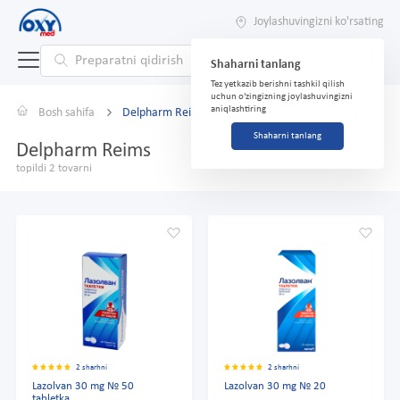
Joylashuvingizni ko'rsating
Shaharni tanlang
Tez yetkazib berishni tashkil qilish
uchun o'zingizning joylashuvingizni
aniqlashtiring
Bosh sahifa
Delpharm Reims
Shaharni tanlang
Delpharm Reims
topildi 2 tovarni
2 sharhni
2 sharhni
Lazolvan 30 mg № 50
Lazolvan 30 mg № 20
tabletka.