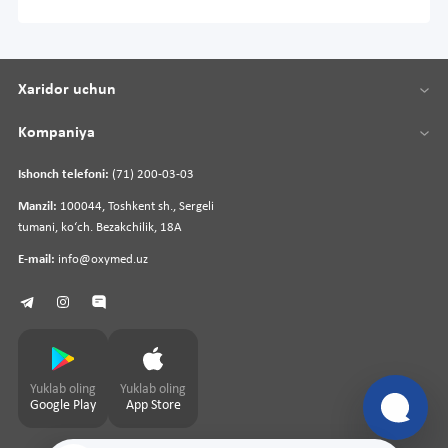
Xaridor uchun
Kompaniya
Ishonch telefoni:
(71) 200-03-03
Manzil:
100044, Toshkent sh., Sergeli
tumani, koʻch. Bezakchilik, 18A
E-mail:
info@oxymed.uz
Yuklab oling
Yuklab oling
Google Play
App Store