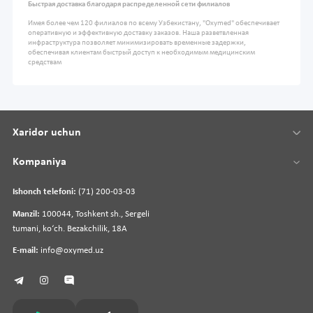
Быстрая доставка благодаря распределенной сети филиалов
Имея более чем 120 филиалов по всему Узбекистану, "Oxymed" обеспечивает
оперативную и эффективную доставку заказов. Наша разветвленная
инфраструктура позволяет минимизировать временные задержки,
обеспечивая клиентам быстрый доступ к необходимым медицинским
средствам
Xaridor uchun
Kompaniya
Ishonch telefoni:
(71) 200-03-03
Manzil:
100044, Toshkent sh., Sergeli
tumani, koʻch. Bezakchilik, 18A
E-mail:
info@oxymed.uz