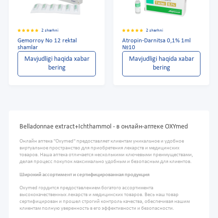
2 sharhni
2 sharhni
Gemorroy No 12 rektal
Atropin-Darnitsa 0,1% 1ml
shamlar
№10
Mavjudligi haqida xabar
Mavjudligi haqida xabar
bering
bering
Belladonnae extract+Ichthammol - в онлайн-аптеке OXYmed
Онлайн аптека "Oxymed" предоставляет клиентам уникальное и удобное
виртуальное пространство для приобретения лекарств и медицинских
товаров. Наша аптека отличается несколькими ключевыми преимуществами,
делая процесс покупок максимально удобным и безопасным для клиентов.
Широкий ассортимент и сертифицированная продукция
Oxymed гордится предоставлением богатого ассортимента
высококачественных лекарств и медицинских товаров. Весь наш товар
сертифицирован и прошел строгий контроль качества, обеспечивая нашим
клиентам полную уверенность в его эффективности и безопасности.