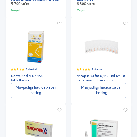
5 700 so'm
6 300 so'm
Mavjud
Mavjud
2 sharhni
2 sharhni
Dentokind A № 150
Atropin sulfat 0,1% 1ml № 10
tabletkalari
in'ektsiya uchun eritma
Mavjudligi haqida xabar
Mavjudligi haqida xabar
bering
bering