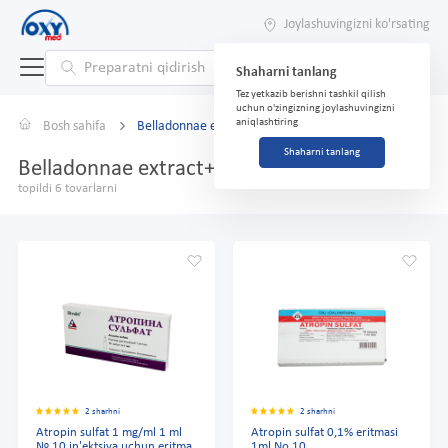
Joylashuvingizni ko'rsating
Shaharni tanlang
Tez yetkazib berishni tashkil qilish
uchun o'zingizning joylashuvingizni
aniqlashtiring
Bosh sahifa
Belladonnae extract+Ichthammol
Shaharni tanlang
Belladonnae extract+Ichthammol
topildi 6 tovarlarni
2 sharhni
2 sharhni
Atropin sulfat 1 mg/ml 1 ml
Atropin sulfat 0,1% eritmasi
№ 10 in'ektsiya uchun eritma
1ml No 10