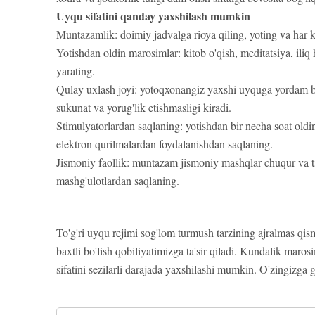
Uyqu sifatini qanday yaxshilash mumkin
Muntazamlik: doimiy jadvalga rioya qiling, yoting va har k
Yotishdan oldin marosimlar: kitob o'qish, meditatsiya, iliq
yarating.
Qulay uxlash joyi: yotoqxonangiz yaxshi uyquga yordam ber
sukunat va yorug'lik etishmasligi kiradi.
Stimulyatorlardan saqlaning: yotishdan bir necha soat oldin 
elektron qurilmalardan foydalanishdan saqlaning.
Jismoniy faollik: muntazam jismoniy mashqlar chuqur va ti
mashg'ulotlardan saqlaning.
To'g'ri uyqu rejimi sog'lom turmush tarzining ajralmas qis
baxtli bo'lish qobiliyatimizga ta'sir qiladi. Kundalik marosi
sifatini sezilarli darajada yaxshilashi mumkin. O'zingizga