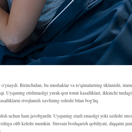
l o'ynaydi. Birinchidan, bu mushaklar va to'qimalarning tiklanishi, immu
t. Uyquning etishmasligi yurak-qon tomir kasalliklari, ikkinchi turdagi
salliklarni rivojlanish xavfining oshishi bilan bog'liq.
lish uchun ham javobgardir. Uyquning etarli emasligi yoki uzilishi stres
ishiga olib kelishi mumkin. Stressni boshqarish qobiliyati, diqqatni jam
q.