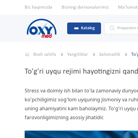
Biz haqimizda
Bizning dorixonalarimiz
Ma'lumot
Katalog
Bosh sahifa
Yangiliklar
Salomatlik
To'
To'g'ri uyqu rejimi hayotingizni qand
Stress va doimiy ish bilan to'la zamonaviy dunyoda
ko'pchiligimiz sog'lom uyquning jismoniy va ruhi
uning ahamiyatini kam baholaymiz. To'g'ri uyqu re
farovonligimizning asosiy jihatidir.