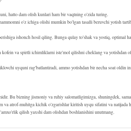
uni, hatto dam olish kunlari ham bir vaqtning o'zida turing.
 hammomni o'z ichiga olishi mumkin bo'lgan tasalli beruvchi yotish tarti
ishiga ishonch hosil qiling. Bunga qulay to'shak va yostiq, optimal ha
kofein va spirtli ichimliklarni iste'mol qilishni cheklang va yotishdan o
klovchi uyquni rag'batlantiradi, ammo yotishdan bir necha soat oldin in
midir. Bu bizning jismoniy va ruhiy salomatligimizga, shuningdek, sama
m va atrof-muhitga kichik o'zgarishlar kiritish uyqu sifatini va natijada 
 g'amxo'rlik qilish yaxshi dam olishdan boshlanishini unutmang.