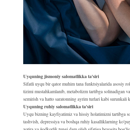
Uyquning jismoniy salomatlikka ta'siri
Sifatli uyqu bir qator muhim tana funktsiyalarida asosiy ro
tizimi mustahkamlanib, metabolizm tartibga solinadigan vaq
semirish va hatto saratonning ayrim turlari kabi surunkali ka
Uyquning ruhiy salomatlikka ta'siri
Uyqu bizning kayfiyatimiz va hissiy holatimizni tartibga so
tashvish, depressiya va boshqa ruhiy kasalliklarning ko'pay
xotira va ijodkorlik tungi dam olish sifatiga bevosita bog'li