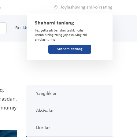
a
Joylashuvingizni ko'rsating
Shaharni tanlang
0
Savat
Ru
Uz
(71) 200-03-03
Tez yetkazib berishni tashkil qilish
uchun o'zingizning joylashuvingizni
aniqlashtiring
Shaharni tanlang
, 
Yangiliklar
masdan, 
 umumiy 
Aksiyalar
Dorilar