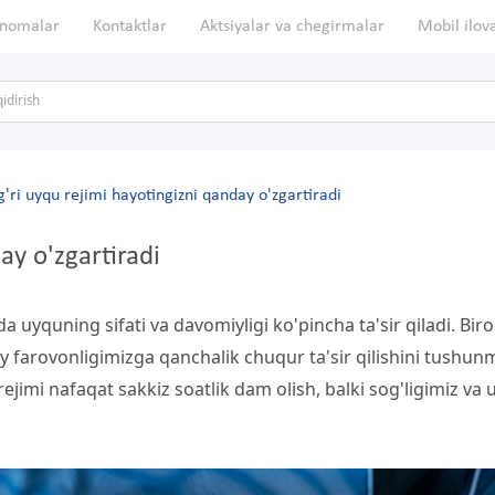
nomalar
Kontaktlar
Aktsiyalar va chegirmalar
Mobil ilov
g'ri uyqu rejimi hayotingizni qanday o'zgartiradi
ay o'zgartiradi
 uyquning sifati va davomiyligi ko'pincha ta'sir qiladi. Biroq
y farovonligimizga qanchalik chuqur ta'sir qilishini tushun
jimi nafaqat sakkiz soatlik dam olish, balki sog'ligimiz va