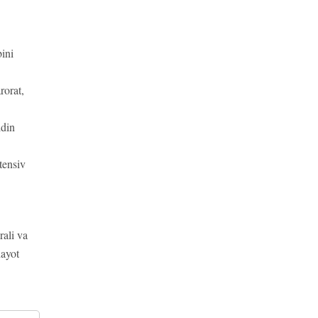
bini
rorat,
ldin
tensiv
rali va
hayot