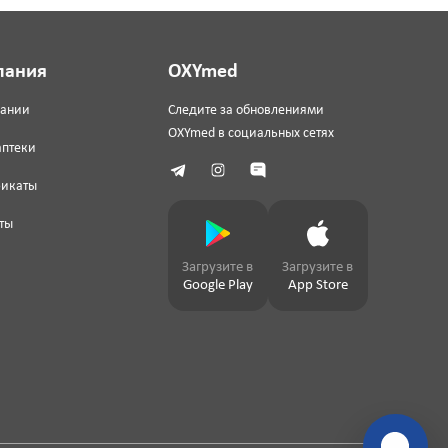
пания
OXYmed
пании
Следите за обновлениями
OXYmed в социальных сетях
аптеки
фикаты
ты
Загрузите в
Загрузите в
Google Play
App Store