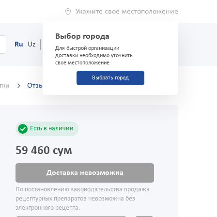
Укажите свое местоположение
Выбор города
0
Корзина
Ru
Uz
(71) 200-03-03
Для быстрой организации
доставки необходимо уточнить
свое местоположение
Выбрать город
етки
Отзывы
Есть в наличии
59 460 сум
Доставка невозможна
По постановлению законодательства продажа
рецептурных препаратов невозможна без
электронного рецепта.