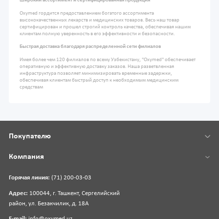
Широкий ассортимент и сертифицированная продукция
Oxymed гордится предоставлением богатого ассортимента
высококачественных лекарств и медицинских товаров. Весь наш товар
сертифицирован и прошел строгий контроль качества, обеспечивая нашим
клиентам полную уверенность в его эффективности и безопасности.
Быстрая доставка благодаря распределенной сети филиалов
Имея более чем 120 филиалов по всему Узбекистану, "Oxymed" обеспечивает
оперативную и эффективную доставку заказов. Наша разветвленная
инфраструктура позволяет минимизировать временные задержки,
обеспечивая клиентам быстрый доступ к необходимым медицинским
средствам
Покупателю
Компания
Горячая линия:
(71) 200-03-03
Адрес:
100044, г. Ташкент, Сергелийский
район, ул. Безакчилик, д. 18А