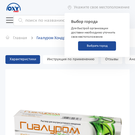
Укажите свое местоположение
Выбор города
Для быстрой организации
доставки необходимо уточнить
свое местоположение
Главная
Гиалуром Хондро 3 мл №1
Выбрать город
Характеристики
Инструкция по применению
Отзывы
Ана