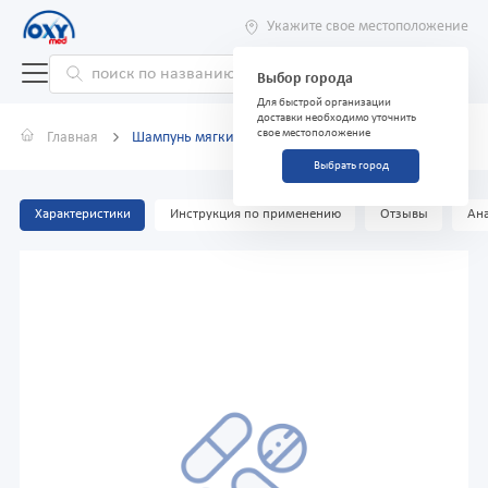
Укажите свое местоположение
Выбор города
Для быстрой организации
доставки необходимо уточнить
свое местоположение
Главная
Шампунь мягкие блестящие Clear, 400 мл
Выбрать город
Характеристики
Инструкция по применению
Отзывы
Ана