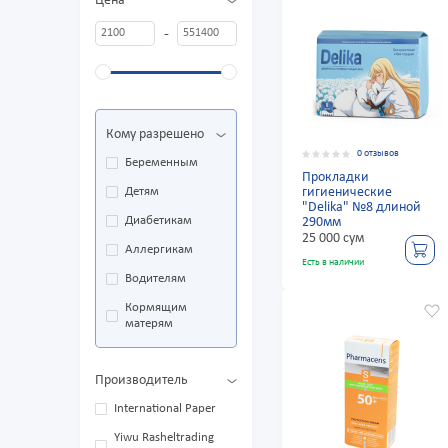
Цена
-
Кому разрешено
0 отзывов
Беременным
Прокладки
Детям
гигиенические
"Delika" №8 длиной
Диабетикам
290мм
25 000 сум
Аллергикам
Есть в наличии
Водителям
Кормящим
матерям
Производитель
International Paper
Yiwu Rasheltrading