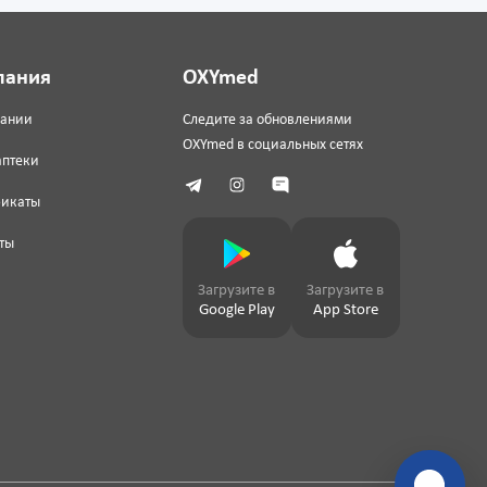
пания
OXYmed
пании
Следите за обновлениями
OXYmed в социальных сетях
аптеки
фикаты
ты
Загрузите в
Загрузите в
Google Play
App Store