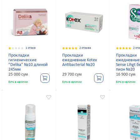
1 отзыв
2 отзыва
2 от
Прокладки
Прокладки
Прокладки
гигиенические
ежедневные Kotex
ежедневные 
"Delika" №10 длиной
Antibacterial №20
Sense Lihgt 
245мм
пион №20
25 000 сум
29 700 сум
16 900 сум
Есть в наличии
Есть в наличии
Есть в наличии