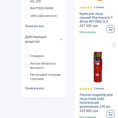
GO.,LTD
2 отзыва
BAXTTEKS-FARM
Крем для лица
UMU Laboratorium
ночной Pharmaceris T
40 мл RETINOL 0,3
437 500 сум
Показать все
Есть в наличии
Действующее
вещество
Глицерин
Листья айлантуса
высокого
Гексагидрат хлорида
стронция
Показать все
2 отзыва
Лосьон-гидратор для
лица Hada Lado
питательное
увлажнение 170 мл
329 800 сум
Есть в наличии