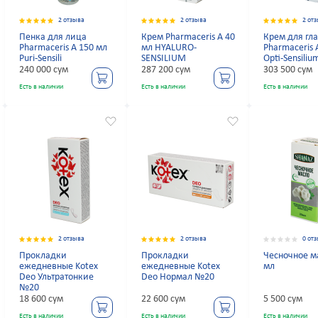
2 отзыва
2 отзыва
2 от
Пенка для лица
Крем Pharmaceris A 40
Крем для гла
Pharmaceris A 150 мл
мл HYALURO-
Pharmaceris 
Puri-Sensili
SENSILIUM
Opti-Sensiliu
240 000 сум
287 200 сум
303 500 сум
Есть в наличии
Есть в наличии
Есть в наличии
2 отзыва
2 отзыва
0 от
Прокладки
Прокладки
Чесночное м
ежедневные Kotex
ежедневные Kotex
мл
Deo Ультратонкие
Deo Нормал №20
№20
18 600 сум
22 600 сум
5 500 сум
Есть в наличии
Есть в наличии
Есть в наличии