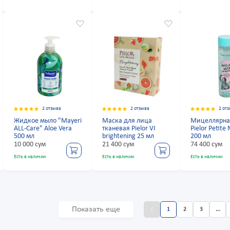
2 отзыва
2 отзыва
2 от
Жидкое мыло "Mayeri
Маска для лица
Мицеллярна
ALL-Care" Aloe Vera
тканевая Pielor VI
Pielor Petite
500 мл
brightening 25 мл
200 мл
10 000 сум
21 400 сум
74 400 сум
Есть в наличии
Есть в наличии
Есть в наличии
Показать еще
1
2
3
...