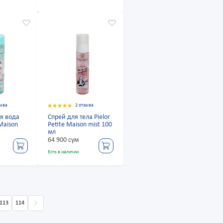
зыва
2 отзыва
я вода
Спрей для тела Pielor
 Maison
Petite Maison mist 100
мл
64 900 сум
Есть в наличии
113
114