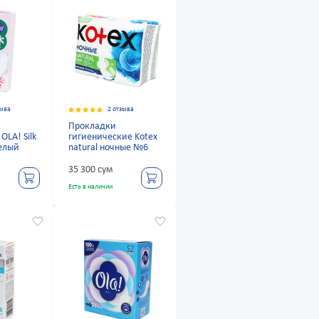
зыва
2 отзыва
Прокладки
OLA! Silk
гигиенические Kotex
белый
natural ночные №6
35 300 сум
Есть в наличии