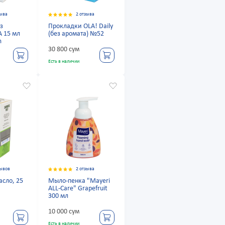
зыва
2 отзыва
з
Прокладки OLA! Daily
A 15 мл
(без аромата) №52
m
30 800 сум
Есть в наличии
зывов
2 отзыва
асло, 25
Мыло-пенка "Mayeri
ALL-Care" Grapefruit
300 мл
10 000 сум
Есть в наличии