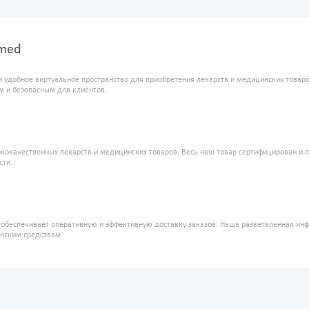
Ymed
и удобное виртуальное пространство для приобретения лекарств и медицинских това
м и безопасным для клиентов.
кокачественных лекарств и медицинских товаров. Весь наш товар сертифицирован и 
сти.
" обеспечивает оперативную и эффективную доставку заказов. Наша разветвленная ин
инским средствам