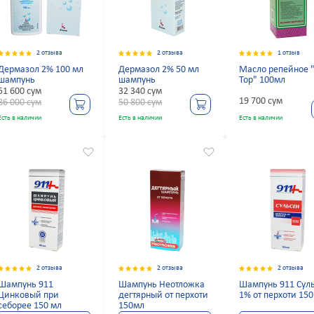
2 отзыва
2 отзыва
1 отзыв
Дермазол 2% 100 мл
Дермазол 2% 50 мл
Масло репейное "
шампунь
шампунь
Top" 100мл
51 600 сум
32 340 сум
19 700 сум
86 000 сум
50 800 сум
Есть в наличии
Есть в наличии
Есть в наличии
2 отзыва
2 отзыва
2 отзыва
Шампунь 911
Шампунь Неотложка
Шампунь 911 Сул
Цинковый при
дегтярный от перхоти
1% от перхоти 150
себорее 150 мл
150мл