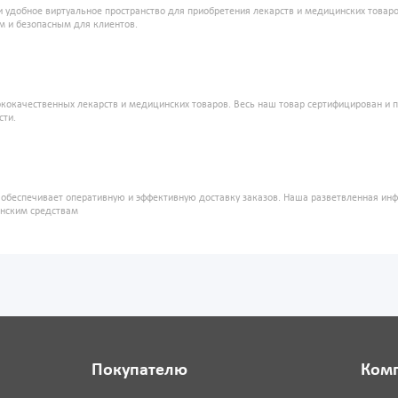
и удобное виртуальное пространство для приобретения лекарств и медицинских това
м и безопасным для клиентов.
кокачественных лекарств и медицинских товаров. Весь наш товар сертифицирован и 
сти.
" обеспечивает оперативную и эффективную доставку заказов. Наша разветвленная ин
инским средствам
Покупателю
Ком