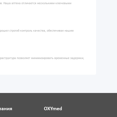
ров. Наша аптека отличается несколькими ключевыми
прошел строгий контроль качества, обеспечивая нашим
фраструктура позволяет минимизировать временные задержки,
пания
OXYmed