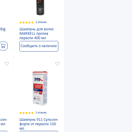
2 отзыва
Big
Шампунь для волос
MARKELL против
перхоти 400 мл
Сообщить о наличии
2 отзыва
ьсен
Шампунь 911 Сульсен
 мл
форте от перхоти 150
мл