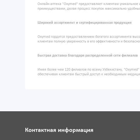
Онлайн аптека "Oxymed" предоставляет клиентам уникальное 
преимуществами, делая процесс покупок максимально удобны
Широкий ассортимент и сертифицированная продукция
Oxymed гордится предоставлением богатого ассортимента высо
клиентам полную уверенность в его эффективности и безопасно
Быстрая доставка благодаря распределенной сети филиалов
Имея более чем 120 филиалов по всему Узбекистану, "Oxymed
обеспечивая клиентам быстрый доступ к необходимым медиц
Контактная информация