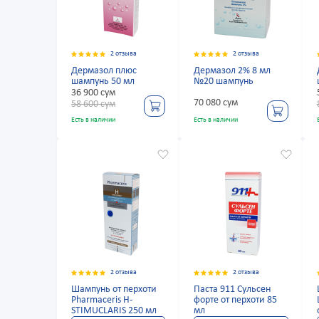
2 отзыва
2 отзыва
Дермазол плюс
Дермазол 2% 8 мл
шампунь 50 мл
№20 шампунь
36 900 сум
70 080 сум
58 600 сум
Есть в наличии
Есть в наличии
2 отзыва
2 отзыва
Шампунь от перхоти
Паста 911 Сульсен
Pharmaceris H-
форте от перхоти 85
STIMUCLARIS 250 мл
мл