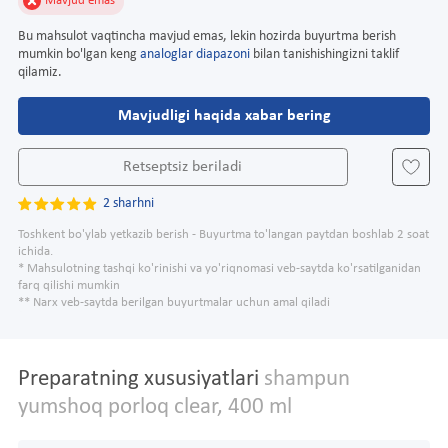
Mavjud emas
Bu mahsulot vaqtincha mavjud emas, lekin hozirda buyurtma berish
mumkin bo'lgan keng
analoglar diapazoni
bilan tanishishingizni taklif
qilamiz.
Mavjudligi haqida xabar bering
Retseptsiz beriladi
2 sharhni
Toshkent bo'ylab yetkazib berish - Buyurtma to'langan paytdan boshlab 2 soat
ichida.
* Mahsulotning tashqi ko'rinishi va yo'riqnomasi veb-saytda ko'rsatilganidan
farq qilishi mumkin
** Narx veb-saytda berilgan buyurtmalar uchun amal qiladi
Preparatning xususiyatlari
shampun
yumshoq porloq clear, 400 ml