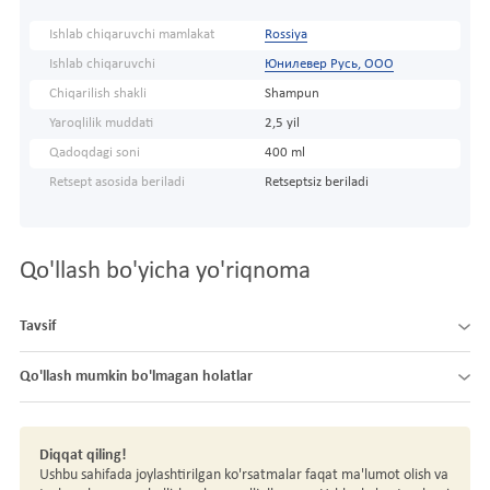
Ishlab chiqaruvchi mamlakat
Rossiya
Ishlab chiqaruvchi
Юнилевер Русь, ООО
Chiqarilish shakli
Shampun
Yaroqlilik muddati
2,5 yil
Qadoqdagi soni
400 ml
Retsept asosida beriladi
Retseptsiz beriladi
Qo'llash bo'yicha yo'riqnoma
Tavsif
Qo'llash mumkin bo'lmagan holatlar
Diqqat qiling!
Ushbu sahifada joylashtirilgan ko'rsatmalar faqat ma'lumot olish va