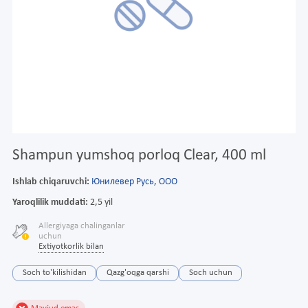
Shampun yumshoq porloq Clear, 400 ml
Ishlab chiqaruvchi:
Юнилевер Русь, ООО
Yaroqlilik muddati:
2,5 yil
Allergiyaga chalinganlar
uchun
Extiyotkorlik bilan
Soch to'kilishidan
Qazg'oqga qarshi
Soch uchun