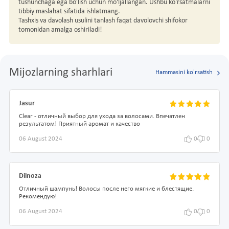
tushunchaga ega bo'lish uchun mo'ljallangan. Ushbu ko'rsatmalarni
tibbiy maslahat sifatida ishlatmang.
Tashxis va davolash usulini tanlash faqat davolovchi shifokor
tomonidan amalga oshiriladi!
Mijozlarning sharhlari
Hammasini ko'rsatish
Jasur
Clear - отличный выбор для ухода за волосами. Впечатлен
результатом! Приятный аромат и качество
06 August 2024
0
0
Dilnoza
Отличный шампунь! Волосы после него мягкие и блестящие.
Рекомендую!
06 August 2024
0
0