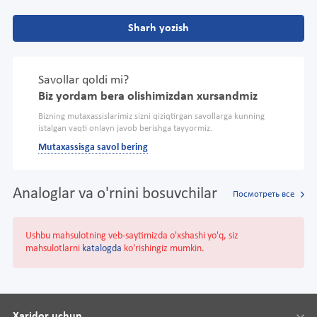
Sharh yozish
Savollar qoldi mi?
Biz yordam bera olishimizdan xursandmiz
Bizning mutaxassislarimiz sizni qiziqtirgan savollarga kunning
istalgan vaqti onlayn javob berishga tayyormiz.
Mutaxassisga savol bering
Analoglar va o'rnini bosuvchilar
Посмотреть все
Ushbu mahsulotning veb-saytimizda o'xshashi yo'q, siz
mahsulotlarni
katalogda
ko'rishingiz mumkin.
Xaridor uchun