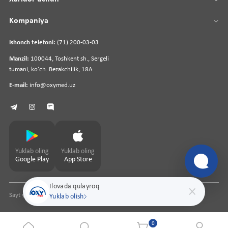
Kompaniya
Ishonch telefoni:
(71) 200-03-03
Manzil:
100044, Toshkent sh., Sergeli
tumani, koʻch. Bezakchilik, 18A
E-mail:
info@oxymed.uz
Yuklab oling
Yuklab oling
Google Play
App Store
Ilovada qulayroq
Sayt yaratuvchi
pharmit.uz
Yuklab olish
0