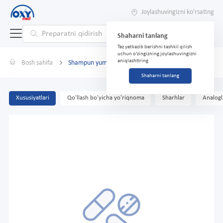
Joylashuvingizni ko'rsating
Shaharni tanlang
Tez yetkazib berishni tashkil qilish
uchun o'zingizning joylashuvingizni
aniqlashtiring
Bosh sahifa
Shampun yumshoq porloq Clear, 400 ml
Shaharni tanlang
Xususiyatlari
Qo'llash bo'yicha yo'riqnoma
Sharhlar
Analogl