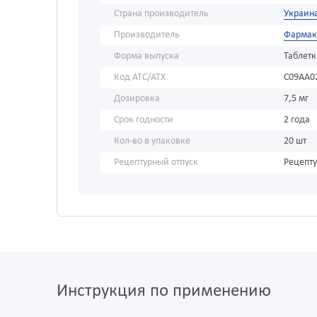
Страна производитель
Украин
Производитель
Фармак
Форма выпуска
Таблет
Код АТС/ATX
C09AA0
Дозировка
7,5 мг
Срок годности
2 года
Кол-во в упаковке
20 шт
Рецептурный отпуск
Рецепт
Инструкция по применению