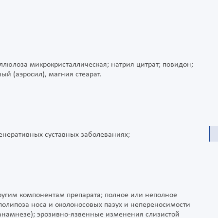
ллюлоза микрокристаллическая; натрия цитрат; повидон;
й (аэросил), магния стеарат.
генеративных суставных заболеваниях;
ругим компонентам препарата; полное или неполное
олипоза носа и околоносовых пазух и непереносимости
в анамнезе); эрозивно-язвенные изменения слизистой