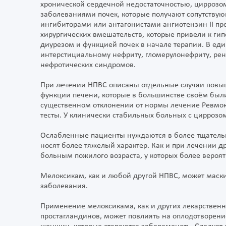
хронической сердечной недостаточностью, циррозо
заболеваниями почек, которые получают сопутству
ингибиторами или антагонистами ангиотензин II 
хирургических вмешательств, которые привели к ги
диурезом и функцией почек в начале терапии. В ед
интерстициальному нефриту, гломерулонефриту, ре
нефротических синдромов.
При лечении НПВС описаны отдельные случаи повыш
функции печени, которые в большинстве своём бы
существенном отклонении от нормы лечение Ревмок
тесты. У клинически стабильных больных с циррозо
Ослабленные пациенты нуждаются в более тщатель
носят более тяжелый характер. Как и при лечении д
больным пожилого возраста, у которых более вероя
Meлоксикам, как и любой другой НПВС, может маск
заболевания.
Применение мелоксикама, как и других лекарствен
простагландинов, может повлиять на оплодотворени