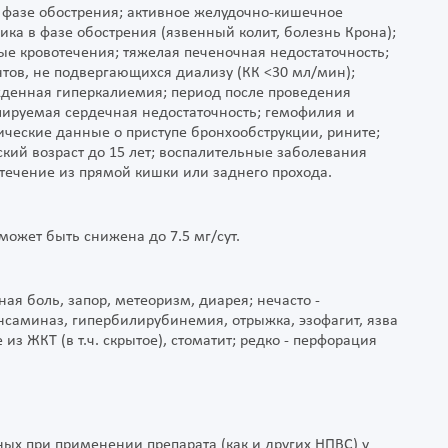
 фазе обострения; активное желудочно-кишечное
ка в фазе обострения (язвенный колит, болезнь Крона);
е кровотечения; тяжелая печеночная недостаточность;
нтов, не подвергающихся диализу (КК <30 мл/мин);
жденная гиперкалиемия; период после проведения
лируемая сердечная недостаточность; гемофилия и
ческие данные о приступе бронхообструкции, рините;
кий возраст до 15 лет; воспалительные заболевания
течение из прямой кишки или заднего прохода.
 может быть снижена до 7.5 мг/сут.
ьная боль, запор, метеоризм, диарея; нечасто -
саминаз, гипербилирубинемия, отрыжка, эзофагит, язва
з ЖКТ (в т.ч. скрытое), стоматит; редко - перфорация
ых при применении препарата (как и других НПВС) у