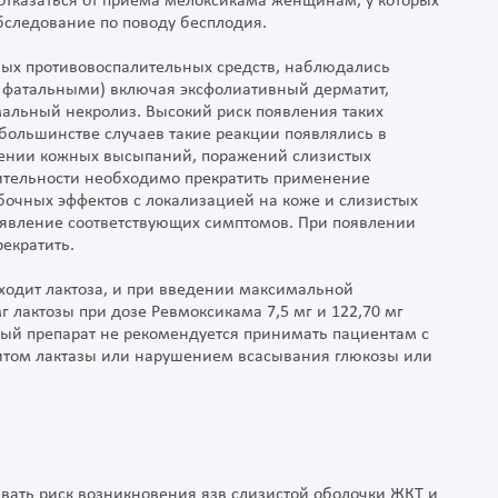
отказаться от приема мелоксикама женщинам, у которых
бследование по поводу бесплодия.
ных противовоспалительных средств, наблюдались
 фатальными) включая эксфолиативный дерматит,
альный некролиз. Высокий риск появления таких
 большинстве случаев такие реакции появлялись в
лении кожных высыпаний, поражений слизистых
ительности необходимо прекратить применение
бочных эффектов с локализацией на коже и слизистых
оявление соответствующих симптомов. При появлении
екратить.
 входит лактоза, и при введении максимальной
 лактозы при дозе Ревмоксикама 7,5 мг и 122,70 мг
ный препарат не рекомендуется принимать пациентам с
итом лактазы или нарушением всасывания глюкозы или
вать риск возникновения язв слизистой оболочки ЖКТ и