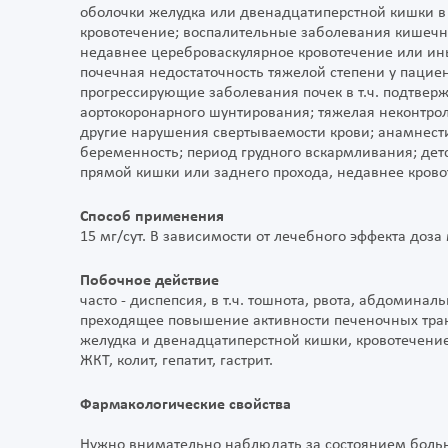
оболочки желудка или двенадцатиперстной кишки в
кровотечение; воспалительные заболевания кишечни
недавнее цереброваскулярное кровотечение или ины
почечная недостаточность тяжелой степени у пацие
прогрессирующие заболевания почек в т.ч. подтвер
аортокоронарного шунтирования; тяжелая неконтро
другие нарушения свертываемости крови; анамнести
беременность; период грудного вскармливания; детс
прямой кишки или заднего прохода, недавнее крово
Способ применения
15 мг/сут. В зависимости от лечебного эффекта доза
Побочное действие
часто - диспепсия, в т.ч. тошнота, рвота, абдоминал
преходящее повышение активности печеночных тран
желудка и двенадцатиперстной кишки, кровотечение и
ЖКТ, колит, гепатит, гастрит.
Фармакологические свойства
Нужно внимательно наблюдать за состоянием больн