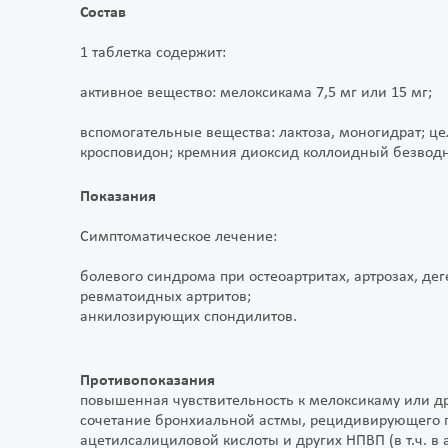
Состав
1 таблетка содержит:
активное вещество: мелоксикама 7,5 мг или 15 мг;
вспомогательные вещества: лактоза, моногидрат; це
кросповидон; кремния диоксид коллоидный безводны
Показания
Симптоматическое лечение:
болевого синдрома при остеоартритах, артрозах, де
ревматоидных артритов;
анкилозирующих спондилитов.
Противопоказания
повышенная чувствительность к мелоксикаму или д
сочетание бронхиальной астмы, рецидивирующего п
ацетилсалициловой кислоты и других НПВП (в т.ч. 