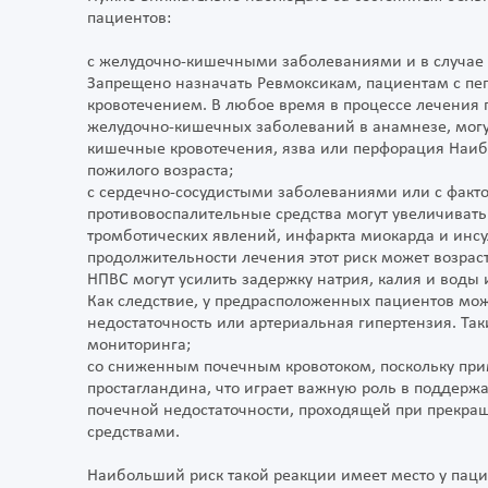
пациентов:
с желудочно-кишечными заболеваниями и в случае
Запрещено назначать Ревмоксикам, пациентам с п
кровотечением. В любое время в процессе лечения
желудочно-кишечных заболеваний в анамнезе, могу
кишечные кровотечения, язва или перфорация Наи
пожилого возраста;
с сердечно-сосудистыми заболеваниями или с факт
противовоспалительные средства могут увеличивать
тромботических явлений, инфаркта миокарда и инсу
продолжительности лечения этот риск может возраст
НПВС могут усилить задержку натрия, калия и воды 
Как следствие, у предрасположенных пациентов мож
недостаточность или артериальная гипертензия. Та
мониторинга;
со сниженным почечным кровотоком, поскольку пр
простагландина, что играет важную роль в поддерж
почечной недостаточности, проходящей при прекр
средствами.
Наибольший риск такой реакции имеет место у пацие