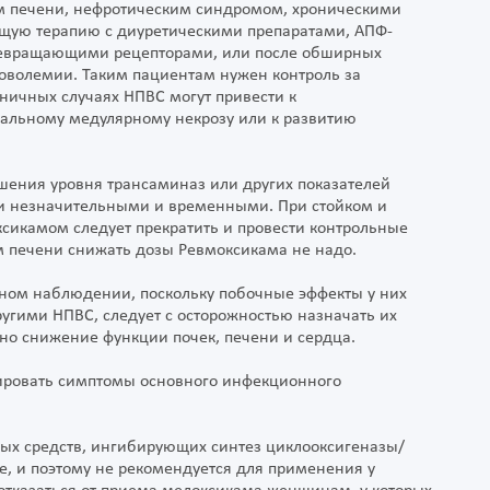
м печени, нефротическим синдромом, хроническими
ющую терапию с диуретическими препаратами, AПФ-
превращающими рецепторами, или после обширных
поволемии. Таким пациентам нужен контроль за
иничных случаях НПВС могут привести к
нальному медулярному некрозу или к развитию
ения уровня трансаминаз или других показателей
ли незначительными и временными. При стойком и
сикамом следует прекратить и провести контрольные
м печени снижать дозы Ревмоксикама не надо.
ном наблюдении, поскольку побочные эффекты у них
ругими НПВС, следует с осторожностью назначать их
тно снижение функции почек, печени и сердца.
ировать симптомы основного инфекционного
ных средств, ингибирующих синтез циклооксигеназы/
е, и поэтому не рекомендуется для применения у