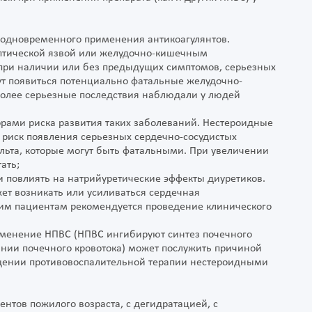
 одновременного применения антикоагулянтов.
ептической язвой или желудочно-кишечным
 при наличии или без предыдущих симптомов, серьезных
т появиться потенциально фатальные желудочно-
более серьезные последствия наблюдали у людей
орами риска развития таких заболеваний. Нестероидные
 риск появления серьезных сердечно-сосудистых
льта, которые могут быть фатальными. При увеличении
ать;
и повлиять на натрийуретические эффекты диуретиков.
ет возникать или усиливаться сердечная
ким пациентам рекомендуется проведение клинического
именение НПВС (НПВС ингибируют синтез почечного
ании почечного кровотока) может послужить причиной
ащении противовоспалительной терапии нестероидными
нтов пожилого возраста, с дегидратацией, с