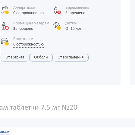
Аллергикам
Беременным
С осторожностью
Запрещено
Кормящим матерям
Детям
Запрещено
От 15 лет
Водителям
С осторожностью
От артрита
От боли
От воспаления
м таблетки 7,5 мг №20
икам