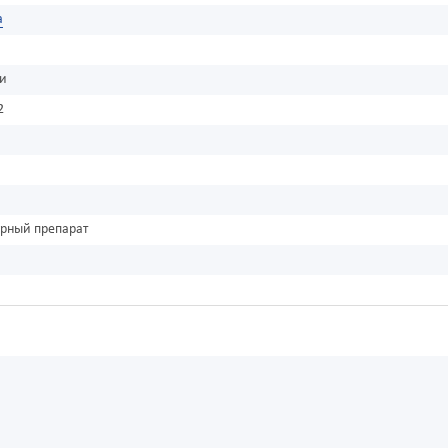
а
ки
2
урный препарат