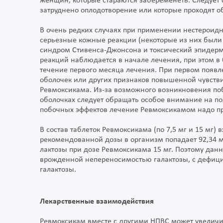
женщин, которые стараются забеременеть. Следует 
затруднено оплодотворение или которые проходят о
В очень редких случаях при применении нестероид
серьезные кожные реакции (некоторые из них были
синдром Стивенса-Джонсона и токсический эпидерм
реакций наблюдается в начале лечения, при этом в
течение первого месяца лечения. При первом появ
оболочек или других признаков повышенной чувств
Ревмоксикама. Из-за возможного возникновения по
оболочках следует обращать особое внимание на п
побочных эффектов лечение Ревмоксикамом надо пр
В состав таблеток Ревмоксикама (по 7,5 мг и 15 мг)
рекомендованной дозы в организм попадает 92,34 мг
лактозы при дозе Ревмоксикама 15 мг. Поэтому дан
врожденной непереносимостью галактозы, с дефиц
галактозы.
Лекарственные взаимодействия
Ревмоксикам вместе с другими НПВС может увеличи