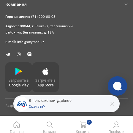
Компания
Горячая линия:
(71) 200-03-03
Адрес:
100044, г. Ташкент, Сергелийский
район, ул. Безакчилик, д. 18А
E-mail:
info@oxymed.uz
Загрузите в
Загрузите в
Google Play
App Store
В приложении удобнее
Разработка сайта
pharmit.uz
Скачать
0
Главная
Каталог
Корзина
Профиль