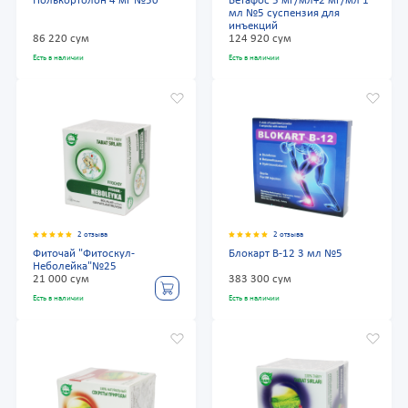
Полькортолон 4 мг №50
Бетафос 5 мг/мл+2 мг/мл 1
мл №5 суспензия для
инъекций
86 220 сум
124 920 сум
Есть в наличии
Есть в наличии
2 отзыва
2 отзыва
Фиточай "Фитоскул-
Блокарт В-12 3 мл №5
Неболейка"№25
21 000 сум
383 300 сум
Есть в наличии
Есть в наличии