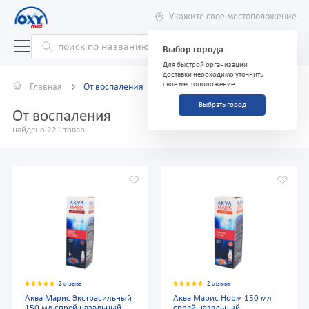
Укажите свое местоположение
Выбор города
Для быстрой организации
доставки необходимо уточнить
свое местоположение
Главная
От воспаления
Выбрать город
От воспаления
найдено 221 товар
2 отзыва
2 отзыва
Аква Марис Экстрасильный
Аква Марис Норм 150 мл
150 мл спрей назальный
спрей назальный