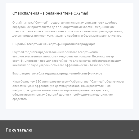
От воспаления - в онлайн-аптеке OXYmed
Онлайн аптека "Oxymed" предоставляет клиентам уникальное и удобное
виртуальное пространство для приобретения лекарств и медицинских
товаров. Наша аптека отличается несколькими ключевыми преимуществами,
делая процесс покупок максимально удобным и безопасным для клиентов.
Широкий ассортимент и сертифицированная продукция
Oxymed гордится предоставлением богатого ассортимента
высококачественных лекарств и медицинских товаров. Весь наш товар
сертифицирован и прошел строгий контроль качества, обеспечивая нашим
клиентам полную уверенность в его эффективности и безопасности.
Быстрая доставка благодаря распределенной сети филиалов
Имея более чем 120 филиалов по всему Узбекистану, "Oxymed" обеспечивает
оперативную и эффективную доставку заказов. Наша разветвленная
инфраструктура позволяет минимизировать временные задержки,
обеспечивая клиентам быстрый доступ к необходимым медицинским
средствам
Покупателю