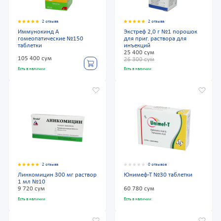
2 отзыва
2 отзыва
Иммунокинд А
Экстреф 2,0 г №1 порошок
гомеопатические №150
для приг. раствора для
таблетки
инъекций
25 400 сум
105 400 сум
26 300 сум
Есть в наличии
Есть в наличии
2 отзыва
0 отзывов
Линкомицин 300 мг раствор
Юнимеф-Т №30 таблетки
1 мл №10
9 720 сум
60 780 сум
Есть в наличии
Есть в наличии