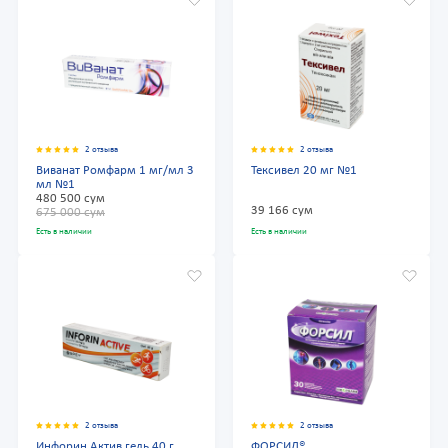
2 отзыва
2 отзыва
Виванат Ромфарм 1 мг/мл 3
Тексивел 20 мг №1
мл №1
480 500 сум
39 166 сум
675 000 сум
Есть в наличии
Есть в наличии
2 отзыва
2 отзыва
Инфорин Актив гель 40 г
ФОРСИЛ®