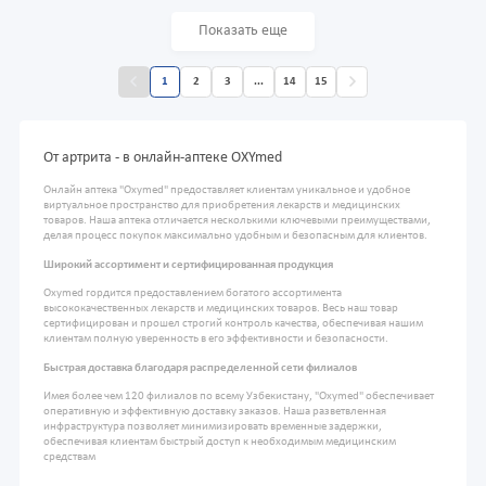
Показать еще
1
2
3
...
14
15
От артрита - в онлайн-аптеке OXYmed
Онлайн аптека "Oxymed" предоставляет клиентам уникальное и удобное
виртуальное пространство для приобретения лекарств и медицинских
товаров. Наша аптека отличается несколькими ключевыми преимуществами,
делая процесс покупок максимально удобным и безопасным для клиентов.
Широкий ассортимент и сертифицированная продукция
Oxymed гордится предоставлением богатого ассортимента
высококачественных лекарств и медицинских товаров. Весь наш товар
сертифицирован и прошел строгий контроль качества, обеспечивая нашим
клиентам полную уверенность в его эффективности и безопасности.
Быстрая доставка благодаря распределенной сети филиалов
Имея более чем 120 филиалов по всему Узбекистану, "Oxymed" обеспечивает
оперативную и эффективную доставку заказов. Наша разветвленная
инфраструктура позволяет минимизировать временные задержки,
обеспечивая клиентам быстрый доступ к необходимым медицинским
средствам