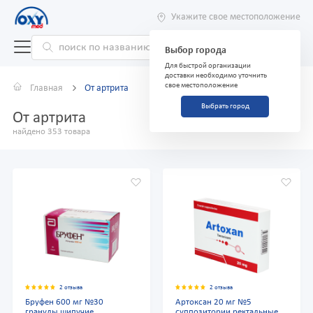
Укажите свое местоположение
Выбор города
Для быстрой организации
доставки необходимо уточнить
свое местоположение
Главная
От артрита
Выбрать город
От артрита
найдено 353 товара
2 отзыва
2 отзыва
Бруфен 600 мг №30
Артоксан 20 мг №5
гранулы шипучие
суппозитории ректальные