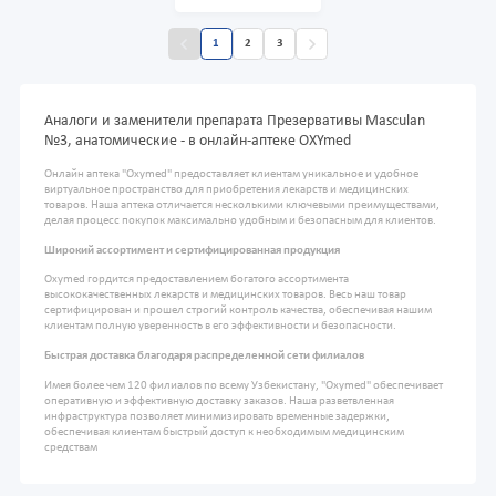
1
2
3
Аналоги и заменители препарата Презервативы Masculan
№3, анатомические - в онлайн-аптеке OXYmed
Онлайн аптека "Oxymed" предоставляет клиентам уникальное и удобное
виртуальное пространство для приобретения лекарств и медицинских
товаров. Наша аптека отличается несколькими ключевыми преимуществами,
делая процесс покупок максимально удобным и безопасным для клиентов.
Широкий ассортимент и сертифицированная продукция
Oxymed гордится предоставлением богатого ассортимента
высококачественных лекарств и медицинских товаров. Весь наш товар
сертифицирован и прошел строгий контроль качества, обеспечивая нашим
клиентам полную уверенность в его эффективности и безопасности.
Быстрая доставка благодаря распределенной сети филиалов
Имея более чем 120 филиалов по всему Узбекистану, "Oxymed" обеспечивает
оперативную и эффективную доставку заказов. Наша разветвленная
инфраструктура позволяет минимизировать временные задержки,
обеспечивая клиентам быстрый доступ к необходимым медицинским
средствам