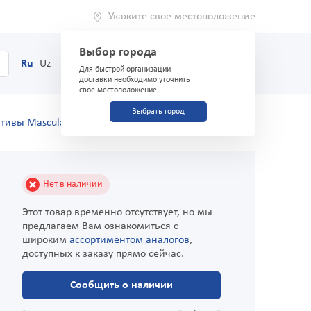
Укажите свое местоположение
Выбор города
0
Корзина
Ru
Uz
(71) 200-03-03
Для быстрой организации
доставки необходимо уточнить
свое местоположение
Выбрать город
тивы Masculan Frutti Edition №10
Нет в наличии
Этот товар временно отсутствует, но мы
предлагаем Вам ознакомиться с
широким
ассортиментом аналогов
,
доступных к заказу прямо сейчас.
Сообщить о наличии