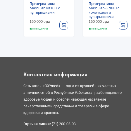
Презервативы
Презервативы
ra
Masculan №10 2 с
Masculan-3 №10 с
пупырышками
колечками и
пупырышками
160 000 сум
160 000 сум
Есть в наличии
Есть в наличии
Контактная информация
Сеть аптек «OXYmed» — одна из крупнейших частных
аптечных сетей в Республике Узбекистан, заботящаяся о
здоровье людей и обеспечивающая население
лекарственными средствами и товарами в сфере
здоровья и красоты.
Горячая линия:
(71) 200-03-03