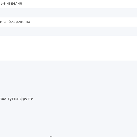
вые изделия
ется без рецепта
ом тутти-фрутти