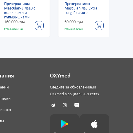
Презервативы
Презервативы
През
Masculan-3 №10 с
Masculan №3 Extra
Masc
колечками и
Long Pleasure
пуп
пупырышками
160 000 сум
60 000 сум
160 
Есть в наличии
Есть в наличии
Есть в
пания
OXYmed
пании
Следите за обновлениями
OXYmed в социальных сетях
аптеки
фикаты
ты