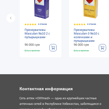
4 отзыва
4 отзыва
Презервативы
Презервативы
ra
Masculan №10 2 с
Masculan-3 №10 с
пупырышками
колечками и
пупырышками
96 000 сум
96 000 сум
Есть в наличии
Есть в наличии
Контактная информация
Сеть аптек «OXYmed» — одна из крупнейших частных
аптечных сетей в Республике Узбекистан, заботящаяся о