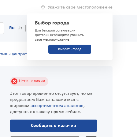
Укажите свое местоположение
Выбор города
0
Корзина
Ru
Uz
(71) 200-03-03
Для быстрой организации
доставки необходимо уточнить
свое местоположение
Выбрать город
тивы ультратонкие №3 Safex
Нет в наличии
Этот товар временно отсутствует, но мы
предлагаем Вам ознакомиться с
широким
ассортиментом аналогов
,
доступных к заказу прямо сейчас.
Сообщить о наличии