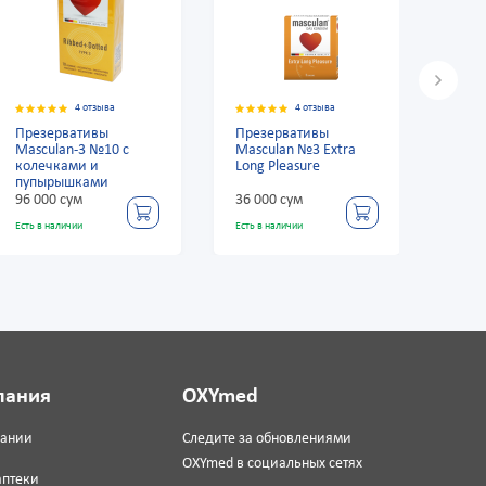
4 отзыва
4 отзыва
Презервативы
Презервативы
През
Masculan-3 №10 с
Masculan №3 Extra
Masc
колечками и
Long Pleasure
пуп
пупырышками
96 000 сум
36 000 сум
96 0
Есть в наличии
Есть в наличии
Есть в
пания
OXYmed
пании
Следите за обновлениями
OXYmed в социальных сетях
аптеки