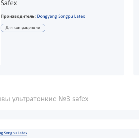
Safex
Производитель:
Dongyang Songpu Latex
Для контрацепции
вы ультратонкие №3 safex
g Songpu Latex