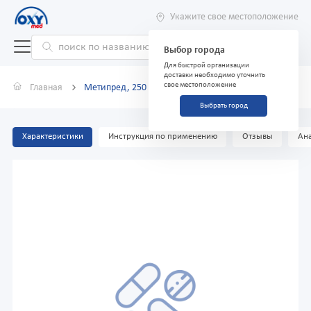
Укажите свое местоположение
Выбор города
Для быстрой организации
доставки необходимо уточнить
свое местоположение
Главная
Метипред, 250 мг, флакон №1
Выбрать город
Характеристики
Инструкция по применению
Отзывы
Ана