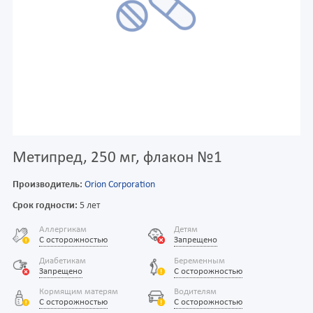
Метипред, 250 мг, флакон №1
Производитель:
Orion Corporation
Срок годности:
5 лет
Аллергикам
Детям
С осторожностью
Запрещено
Диабетикам
Беременным
Запрещено
С осторожностью
Кормящим матерям
Водителям
С осторожностью
С осторожностью