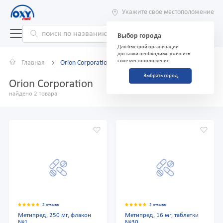
Укажите свое местоположение
Выбор города
Для быстрой организации
доставки необходимо уточнить
свое местоположение
Главная
Orion Corporation
Выбрать город
Orion Corporation
найдено 2 товара
2 отзыва
2 отзыва
Метипред, 250 мг, флакон
Метипред, 16 мг, таблетки
№1
№30