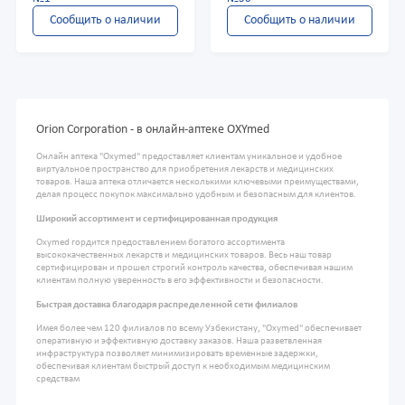
Сообщить о наличии
Сообщить о наличии
Orion Corporation - в онлайн-аптеке OXYmed
Онлайн аптека "Oxymed" предоставляет клиентам уникальное и удобное
виртуальное пространство для приобретения лекарств и медицинских
товаров. Наша аптека отличается несколькими ключевыми преимуществами,
делая процесс покупок максимально удобным и безопасным для клиентов.
Широкий ассортимент и сертифицированная продукция
Oxymed гордится предоставлением богатого ассортимента
высококачественных лекарств и медицинских товаров. Весь наш товар
сертифицирован и прошел строгий контроль качества, обеспечивая нашим
клиентам полную уверенность в его эффективности и безопасности.
Быстрая доставка благодаря распределенной сети филиалов
Имея более чем 120 филиалов по всему Узбекистану, "Oxymed" обеспечивает
оперативную и эффективную доставку заказов. Наша разветвленная
инфраструктура позволяет минимизировать временные задержки,
обеспечивая клиентам быстрый доступ к необходимым медицинским
средствам