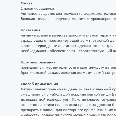
Состав
1 пакетик содержит
Активное вещество монтелукаст (в форме монтелукаст
Вспомогательные вещества маннит, гидроксипропил
Показания
лечение астмы в качестве дополнительной терапии у 
страдающих от персистирующей астмы от легкой до 
кортикостероиды не достигают адекватного контроля,
необходимости обеспечивают несоответствующий к
Противопоказания
повышенная чувствительность к монтелукасту натрия
бронхиальной астмы, включая астматический статус
Способ применения
Детям следует принимать данный лекарственный пр
смешиваются с небольшой порцией мягкой пищи (пр
до комнатной температуры. Пакетик следует открыв
вскрытия пакетика полная доза препарата должна бы
препарата с пищей для повторного применения, их 
жидкостях, однако жидкости можно принимать посл