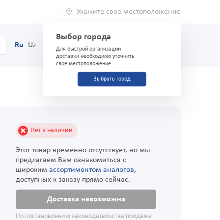
Укажите свое местоположение
Выбор города
0
Корзина
Ru
Uz
(71) 200-03-03
Для быстрой организации
доставки необходимо уточнить
свое местоположение
Выбрать город
Нет в наличии
Этот товар временно отсутствует, но мы
предлагаем Вам ознакомиться с
широким
ассортиментом аналогов
,
доступных к заказу прямо сейчас.
Доставка невозможна
По постановлению законодательства продажа