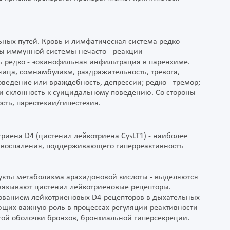
ных путей. Кровь и лимфатическая система редко -
ны иммунной системы нечасто - реакции
ь редко - эозинофильная инфильтрация в паренхиме.
ица, сомнамбулизм, раздражительность, тревога,
ведение или враждебность, депрессии; редко - тремор;
и склонность к суицидальному поведению. Со стороны
сть, парестезии/гипестезия.
триена D4 (цистенил лейкотриена CysLT1) - наиболее
 воспаления, поддерживающего гиперреактивностъ
одукты метаболизма арахидоновой кислоты - выделяются
связывают цистенил лейкотриеновые рецепторы.
ованием лейкотриеновых D4-рецепторов в дыхательных
ющих важную роль в процессах регуляции реактивности
стой оболочки бронхов, бронхиальной гиперсекреции.