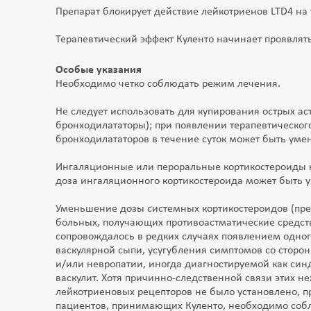
Препарат блокирует действие лейкотриенов LTD4 на 
Терапевтический эффект Куленто начинает проявлять
Особые указания
Необходимо четко соблюдать режим лечения.
Не следует использовать для купирования острых а
бронходилататоры); при появлении терапевтическог
бронходилататоров в течение суток может быть уме
Ингаляционные или пероральные кортикостероиды н
доза ингаляционного кортикостероида может быть
Уменьшение дозы системных кортикостероидов (пре
больных, получающих противоастматические средст
сопровождалось в редких случаях появлением одно
васкулярной сыпи, усугубления симптомов со стор
и/или невропатии, иногда диагностируемой как си
васкулит. Хотя причинно-следственной связи этих 
лейкотриеновых рецепторов не было установлено, п
пациентов, принимающих Куленто, необходимо собл