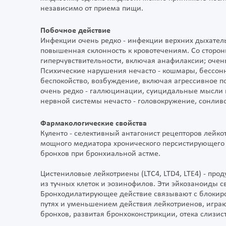
независимо от приема пищи.
Побочное действие
Инфекции очень редко - инфекции верхних дыхатель
повышенная склонность к кровотечениям. Со сторо
гиперчувствительности, включая анафилаксии; очен
Психические нарушения нечасто - кошмары, бессонн
беспокойство, возбуждение, включая агрессивное по
очень редко - галлюцинации, суицидальные мысли 
нервной системы нечасто - головокружение, сонливо
Фармакологические свойства
Куленто - селективный антагонист рецепторов лейко
мощного медиатора хронического персистирующего
бронхов при бронхиальной астме.
Цистениловые лейкотриены (LTC4, LTD4, LTE4) - пр
из тучных клеток и эозинофилов. Эти эйкозаноиды 
Бронходилатирующее действие связывают с блокир
путях и уменьшением действия лейкотриенов, игра
бронхов, развитая бронхоконстрикции, отека слизи