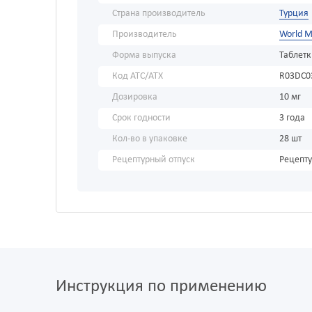
Страна производитель
Турция
Производитель
World M
Форма выпуска
Таблет
Код АТС/ATX
R03DC0
Дозировка
10 мг
Срок годности
3 года
Кол-во в упаковке
28 шт
Рецептурный отпуск
Рецепт
Инструкция по применению