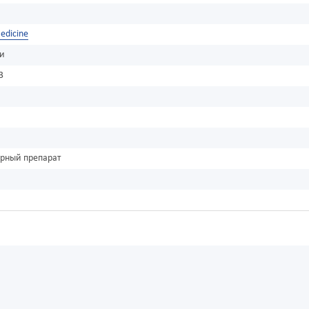
edicine
ки
3
урный препарат