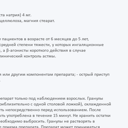
а натрия) 4 мг.
целлюлоза, магния стеарат.
пациентов в возрасте от 6 месяцев до 5 лет,
средней степени тяжести, у которых ингаляционные
 а β-агонисты короткого действия в случае
линический контроль астмы.
 или другим компонентам препарата; - острый приступ
.
епарат только под наблюдением взрослых. Гранулы
иблизительно с одной столовой ложкой), охлажденной
ать непосредственно перед использованием. После
ть употреблена в течение 15 минут. Не хранить остатки
необходимо выбросить. Гранулы не растворять в
е приема препарата. Препарат может приниматься