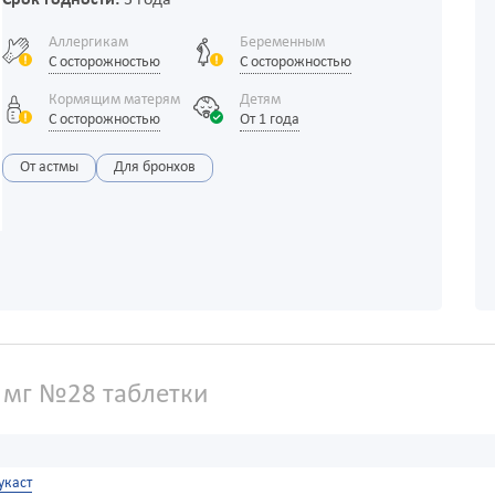
Срок годности:
3 года
Аллергикам
Беременным
С осторожностью
С осторожностью
Кормящим матерям
Детям
С осторожностью
От 1 года
От астмы
Для бронхов
 мг №28 таблетки
укаст