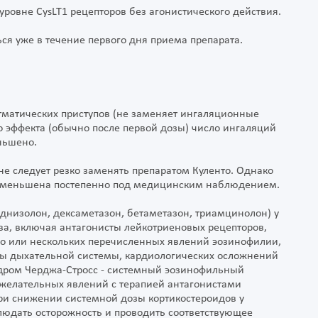
уровне CysLT1 рецепторов без агонистического действия.
ся уже в течение первого дня приема препарата.
стматических приступов (не заменяет ингаляционные
о эффекта (обычно после первой дозы) число ингаляций
ньшено.
е следует резко заменять препаратом Куленто. Однако
 уменьшена постепенно под медицинским наблюдением.
днизолон, дексаметазон, бетаметазон, триамцинолон) у
ва, включая антагонисты лейкотриеновых рецепторов,
го или нескольких перечисленных явлений эозинофилии,
оны дыхательной системы, кардиологических осложнений
ндром Черджа-Стросс - системный эозинофильный
нежелательных явлений с терапией антагонистами
ри снижении системной дозы кортикостероидов у
юдать осторожность и проводить соответствующее