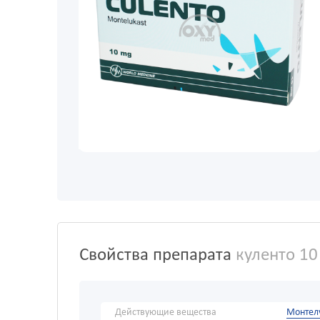
Свойства препарата
куленто 10
Действующие вещества
Монтел