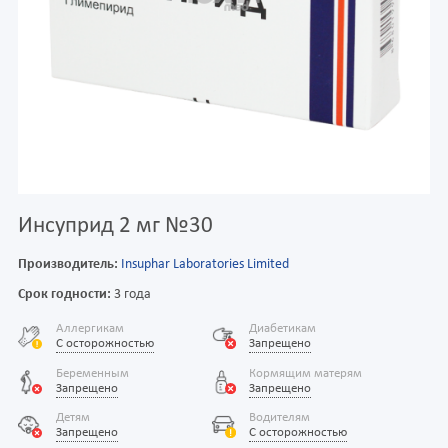
Инсуприд 2 мг №30
Производитель:
Insuphar Laboratories Limited
Срок годности:
3 года
Аллергикам
Диабетикам
С осторожностью
Запрещено
Беременным
Кормящим матерям
Запрещено
Запрещено
Детям
Водителям
Запрещено
С осторожностью