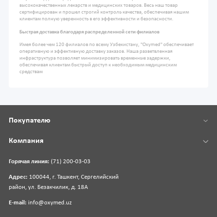
высококачественных лекарств и медицинских товаров. Весь наш товар
сертифицирован и прошел строгий контроль качества, обеспечивая нашим
клиентам полную уверенность в его эффективности и безопасности.
Быстрая доставка благодаря распределенной сети филиалов
Имея более чем 120 филиалов по всему Узбекистану, "Oxymed" обеспечивает
оперативную и эффективную доставку заказов. Наша разветвленная
инфраструктура позволяет минимизировать временные задержки,
обеспечивая клиентам быстрый доступ к необходимым медицинским
средствам
Покупателю
Компания
Горячая линия:
(71) 200-03-03
Адрес:
100044, г. Ташкент, Сергелийский
район, ул. Безакчилик, д. 18А
E-mail:
info@oxymed.uz