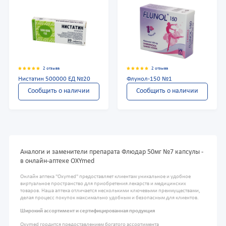
2 отзыва
2 отзыва
Нистатин 500000 ЕД №20
Флунол-150 №1
Сообщить о наличии
Сообщить о наличии
Аналоги и заменители препарата Флюдар 50мг №7 капсулы -
в онлайн-аптеке OXYmed
Онлайн аптека "Oxymed" предоставляет клиентам уникальное и удобное
виртуальное пространство для приобретения лекарств и медицинских
товаров. Наша аптека отличается несколькими ключевыми преимуществами,
делая процесс покупок максимально удобным и безопасным для клиентов.
Широкий ассортимент и сертифицированная продукция
Oxymed гордится предоставлением богатого ассортимента