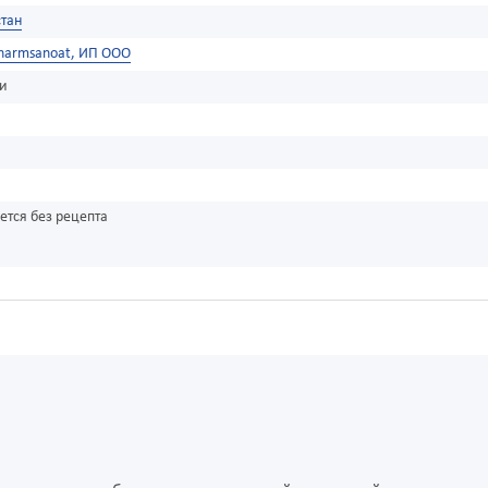
тан
harmsanoat, ИП ООО
ки
ется без рецепта