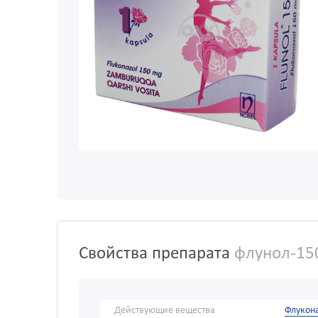
Свойства препарата
флунол-15
Действующие вещества
Флукон