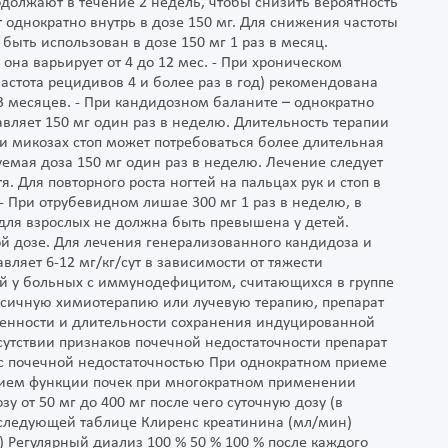
одолжают в течение 2 недель, чтобы снизить вероятность
однократно внутрь в дозе 150 мг. Для снижения частоты
ыть использован в дозе 150 мг 1 раз в месяц.
на варьирует от 4 до 12 мес. - При хроническом
стота рецидивов 4 и более раз в год) рекомендована
-3 месяцев. - При кандидозном баланите – однократно
авляет 150 мг один раз в неделю. Длительность терапии
ри микозах стоп может потребоваться более длительная
уемая доза 150 мг один раз в неделю. Лечение следует
 Для повторного роста ногтей на пальцах рук и стоп в
 - При отрубевидном лишае 300 мг 1 раз в неделю, в
для взрослых не должна быть превышена у детей.
й дозе. Для лечения генерализованного кандидоза и
ляет 6-12 мг/кг/сут в зависимости от тяжести
й у больных с иммунодефицитом, считающихся в группе
ксичную химиотерапию или лучевую терапию, препарат
аженности и длительности сохранения индуцированной
утствии признаков почечной недостаточности препарат
с почечной недостаточностью При однократном приеме
нием функции почек при многократном применении
у от 50 мг до 400 мг после чего суточную дозу (в
 следующей таблице Клиренс креатинина (мл/мин)
 Регулярный диализ 100 % 50 % 100 % после каждого