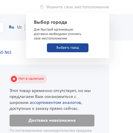
Укажите свое местоположение
Выбор города
0
Корзина
Ru
Uz
(71) 200-03-03
Для быстрой организации
доставки необходимо уточнить
свое местоположение
Выбрать город
50 №1
Нет в наличии
Этот товар временно отсутствует, но мы
предлагаем Вам ознакомиться с
широким
ассортиментом аналогов
,
доступных к заказу прямо сейчас.
Доставка невозможна
По постановлению законодательства продажа