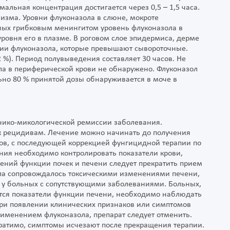
альная концентрация достигается через 0,5 – 1,5 часа.
изма. Уровни флуконазола в слюне, мокроте
ьных грибковым менингитом уровень флуконазола в
уровня его в плазме. В роговом слое эпидермиса, дерме
ции флуконазола, которые превышают сывороточные.
 %). Период полувыведения составляет 30 часов. Не
ла в периферической крови не обнаружено. Флуконазол
но 80 % принятой дозы обнаруживается в моче в
нико-микологической ремиссии заболевания.
 рецидивам. Лечение можно начинать до получения
зов, с последующей коррекцией фунгицидной терапии по
ния необходимо контролировать показатели крови,
ений функции почек и печени следует прекратить прием
ола сопровождалось токсическими изменениями печени,
м у больных с сопутствующими заболеваниями. Больных,
тся показатели функции печени, необходимо наблюдать
ри появлении клинических признаков или симптомов
рименением флуконазола, препарат следует отменить.
ратимо, симптомы исчезают после прекращения терапии.