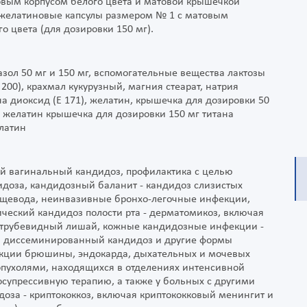
вым корпусом белого цвета и матовой крышечкой
е желатиновые капсулы размером № 1 с матовым
о цвета (для дозировки 150 мг).
зол 50 мг и 150 мг, вспомогательные вещества лактозы
00), крахмал кукурузный, магния стеарат, натрия
на диоксид (Е 171), желатин, крышечка для дозировки 50
, желатин крышечка для дозировки 150 мг титана
елатин
й вагинальный кандидоз, профилактика с целью
доза, кандидозный баланит - кандидоз слизистых
 пищевода, неинвазивные бронхо-легочные инфекции,
ческий кандидоз полости рта - дерматомикоз, включая
, отрубевидный лишай, кожные кандидозные инфекции -
, диссеминированный кандидоз и другие формы
екции брюшины, эндокарда, дыхательных и мочевых
 опухолями, находящихся в отделениях интенсивной
супрессивную терапию, а также у больных с другими
оза - криптококкоз, включая криптококковый менингит и