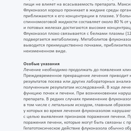
пищи не влияет на всасываемость препарата. Максим
Флуконазол хорошо проникает в жидкие среды орган
приближаются к его концентрации в плазме. У бол
спинномозговой жидкости составляет около 80 % от 
и потовых железах достигаются высокие концентра
Флуконазол плохо связывается с белками плазмы (12
подвергается метаболизму. Метаболитов флуконазо
выводится преимущественно почками, приблизитель
неизмененном виде.
Особые указания
Лечение необходимо продолжать до появления кли
Преждевременное прекращение лечения приводит к
результатов посева или других лабораторных анали
полученным результатам исследований. В ходе лече
функцию почек и печени. При возникновении наруш
препарата. В редких случаях применение флуконаз
в том числе с летальным исходом, главным образо
у которых во время лечения флуконазолом нарушаю
с целью выявления признаков поражения печени. П
поражения печени, которые могут быть связаны с п
Гепатотоксическое действие флуконазола обычно об