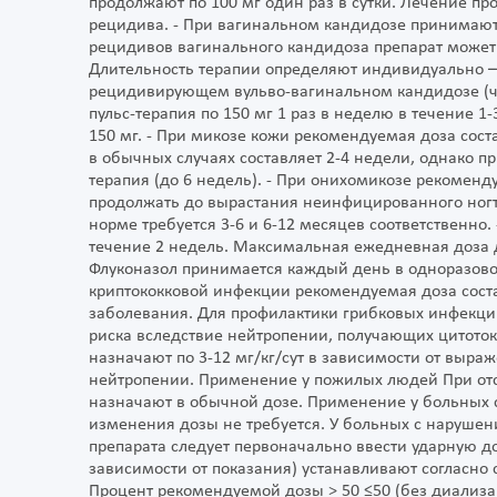
продолжают по 100 мг один раз в сутки. Лечение пр
рецидива. - При вагинальном кандидозе принимают 
рецидивов вагинального кандидоза препарат может б
Длительность терапии определяют индивидуально – о
рецидивирующем вульво-вагинальном кандидозе (ча
пульс-терапия по 150 мг 1 раз в неделю в течение 1
150 мг. - При микозе кожи рекомендуемая доза сост
в обычных случаях составляет 2-4 недели, однако п
терапия (до 6 недель). - При онихомикозе рекоменд
продолжать до вырастания неинфицированного ногтя.
норме требуется 3-6 и 6-12 месяцев соответственно.
течение 2 недель. Максимальная ежедневная доза 
Флуконазол принимается каждый день в одноразово
криптококковой инфекции рекомендуемая доза состав
заболевания. Для профилактики грибковых инфекци
риска вследствие нейтропении, получающих цитото
назначают по 3-12 мг/кг/сут в зависимости от выр
нейтропении. Применение у пожилых людей При отс
назначают в обычной дозе. Применение у больных 
изменения дозы не требуется. У больных с наруше
препарата следует первоначально ввести ударную доз
зависимости от показания) устанавливают согласно
Процент рекомендуемой дозы > 50 ≤50 (без диализа)