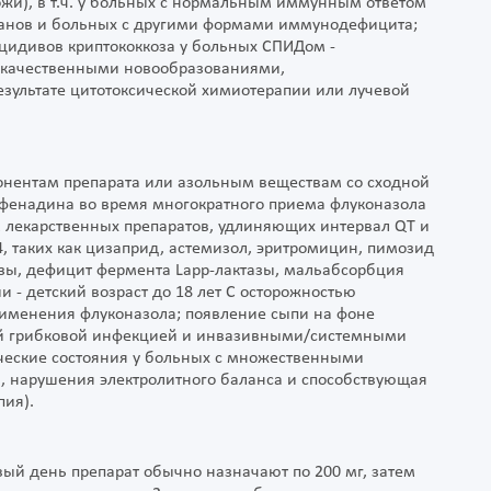
ожи), в т.ч. у больных с нормальным иммунным ответом
анов и больных с другими формами иммунодефицита;
цидивов криптококкоза у больных СПИДом -
локачественными новообразованиями,
зультате цитотоксической химиотерапии или лучевой
понентам препарата или азольным веществам со сходной
рфенадина во время многократного приема флуконазола
м лекарственных препаратов, удлиняющих интервал QT и
 таких как цизаприд, астемизол, эритромицин, пимозид
озы, дефицит фермента Lapp-лактазы, мальабсорбция
и - детский возраст до 18 лет С осторожностью
именения флуконазола; появление сыпи на фоне
ой грибковой инфекцией и инвазивными/системными
еские состояния у больных с множественными
, нарушения электролитного баланса и способствующая
ия).
ый день препарат обычно назначают по 200 мг, затем