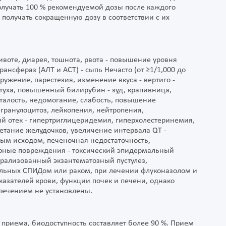
лучать 100 % рекомендуемой дозы после каждого
 получать сокращенную дозу в соответствии с их
 животе, диарея, тошнота, рвота - повышение уровня
нсфераз (АЛТ и АСТ) - сыпь Нечасто (от ≥1/1,000 до
кружение, парестезия, изменение вкуса - вертиго -
елтуха, повышенный билирубин - зуд, крапивница,
сталость, недомогание, слабость, повышение
 агранулоцитоз, лейкопения, нейтропения,
й отек - гипертриглицеридемия, гиперхолестеринемия,
етание желудочков, увеличение интервала QT -
ным исходом, печеночная недостаточность,
ярные повреждения - токсический эпидермальный
ерализованный экзантематозный пустулез,
ольных СПИДом или раком, при лечении флуконазолом и
зателей крови, функции почек и печени, однако
 лечением не установлены.
 приема, биодоступность составляет более 90 %. Прием