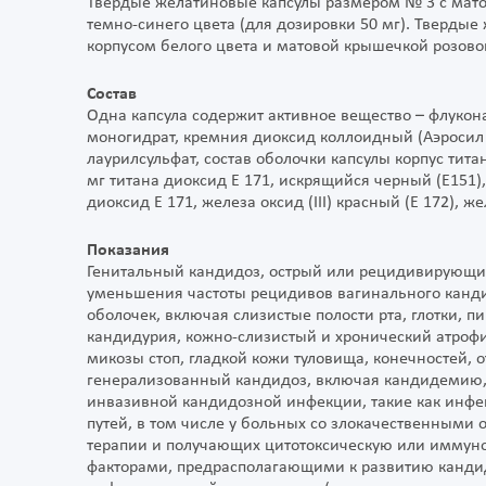
Твердые желатиновые капсулы размером № 3 с мато
темно-синего цвета (для дозировки 50 мг). Тверды
корпусом белого цвета и матовой крышечкой розовог
Состав
Одна капсула содержит активное вещество – флукона
моногидрат, кремния диоксид коллоидный (Аэросил 2
лаурилсульфат, состав оболочки капсулы корпус тита
мг титана диоксид Е 171, искрящийся черный (Е151)
диоксид Е 171, железа оксид (III) красный (Е 172), ж
Показания
Генитальный кандидоз, острый или рецидивирующи
уменьшения частоты рецидивов вагинального канди
оболочек, включая слизистые полости рта, глотки,
кандидурия, кожно-слизистый и хронический атрофи
микозы стоп, гладкой кожи туловища, конечностей
генерализованный кандидоз, включая кандидемию
инвазивной кандидозной инфекции, такие как инф
путей, в том числе у больных со злокачественными
терапии и получающих цитотоксическую или иммуно
факторами, предрасполагающими к развитию кандид