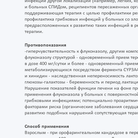
инфекции другой локализации (например, легких, к
и больных СПИДом, реципиентов пересаженных орг
поддерживающая терапия с целью профилактики ре
профилактика грибковых инфекций у больных со з
предрасположенных к развитию таких инфекций в ре
терапии.
Противопоказания
-гиперчувствительность к флуконазолу, другим ком
флуконазолу структурой - одновременный прием те
в дозе 400 мг/сутки и более - одновременный прие
метаболизирующихся посредством фермента CYP3A4,
и хинидин - наследственная непереносимость лакт
глюкозы-галактозы - беременность и период лактаци
Нарушение показателей функции печени на фоне пр
применения флуконазола у больных с поверхностн
грибковыми инфекциями; потенциально проаритмич
факторами риска (органические заболевания сердца
развитию подобных нарушений сопутствующая терап
Способ применения
Взрослым - при орофарингеальном кандидозе в перв