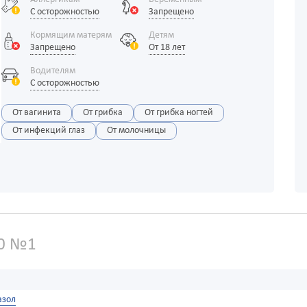
С осторожностью
Запрещено
Кормящим матерям
Детям
Запрещено
От 18 лет
Водителям
С осторожностью
От вагинита
От грибка
От грибка ногтей
От инфекций глаз
От молочницы
0 №1
азол