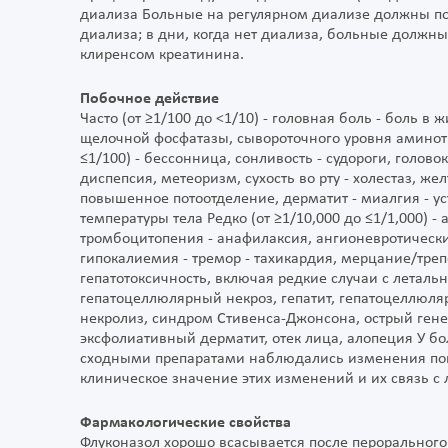
диализа Больные на регулярном диализе должны по
диализа; в дни, когда нет диализа, больные должны
клиренсом креатинина.
Побочное действие
Часто (от ≥1/100 до <1/10) - головная боль - боль в
щелочной фосфатазы, сывороточного уровня аминотра
≤1/100) - бессонница, сонливость - судороги, голово
диспепсия, метеоризм, сухость во рту - холестаз, ж
повышенное потоотделение, дерматит - миалгия - у
температуры тела Редко (от ≥1/10,000 до ≤1/1,000) -
тромбоцитопения - анафилаксия, ангионевротически
гипокалиемия - тремор - тахикардия, мерцание/треп
гепатотоксичность, включая редкие случаи с леталь
гепатоцеллюлярный некроз, гепатит, гепатоцеллюл
некролиз, синдром Стивенса-Джонсона, острый ген
эксфолиативный дерматит, отек лица, алопеция У б
сходными препаратами наблюдались изменения пока
клиническое значение этих изменений и их связь с
Фармакологические свойства
Флуконазол хорошо всасывается после перорального