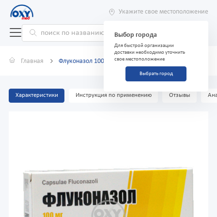
Укажите свое местоположение
Выбор города
Для быстрой организации
доставки необходимо уточнить
свое местоположение
Главная
Флуконазол 100 мг №7 капсулы
Выбрать город
Характеристики
Инструкция по применению
Отзывы
Ана