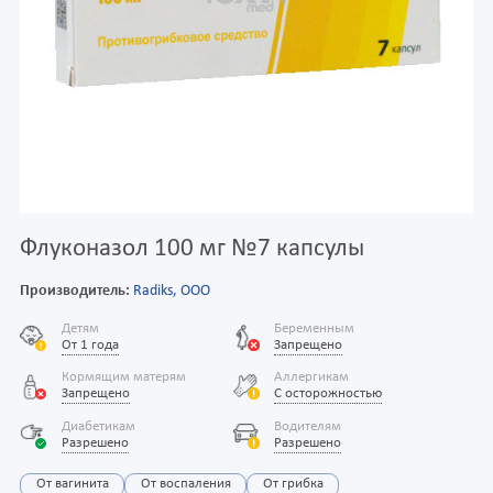
Флуконазол 100 мг №7 капсулы
Производитель:
Radiks, ООО
Детям
Беременным
От 1 года
Запрещено
Кормящим матерям
Аллергикам
Запрещено
С осторожностью
Диабетикам
Водителям
Разрешено
Разрешено
От вагинита
От воспаления
От грибка