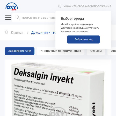
Укажите свое местоположение
Выбор города
Для быстрой организации
доставки необходимо уточнить
свое местоположение
Главная
Дексалгин инъект 25 мг/мл 2 мл №5
Выбрать город
Характеристики
Инструкция по применению
Отзывы
Ана