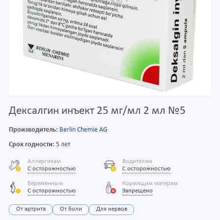
Дексалгин инъект 25 мг/мл 2 мл №5
Производитель:
Berlin Chemie AG
Срок годности:
5 лет
Аллергикам
Водителям
С осторожностью
С осторожностью
Беременным
Кормящим матерям
С осторожностью
Запрещено
От артрита
От боли
Для нервов