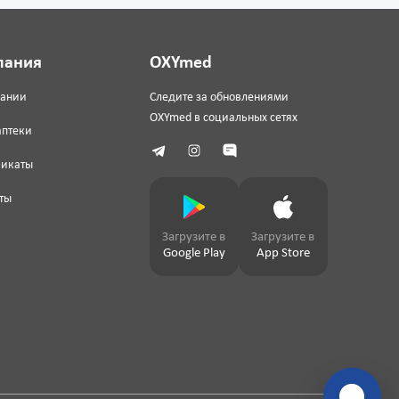
пания
OXYmed
пании
Следите за обновлениями
OXYmed в социальных сетях
аптеки
фикаты
ты
Загрузите в
Загрузите в
Google Play
App Store