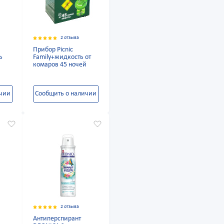
2 отзыва
Прибор Picnic
ь
Family+жидкость от
комаров 45 ночей
ичии
Сообщить о наличии
2 отзыва
Антиперспирант