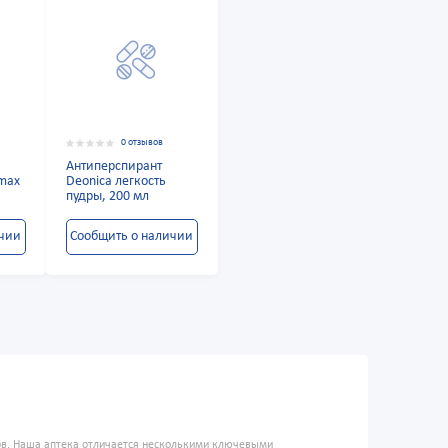
0 отзывов
Антиперспирант
 max
Deonica легкость
пудры, 200 мл
ичии
Сообщить о наличии
ров. Наша аптека отличается несколькими ключевыми