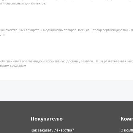
м и безопасным для клиентов.
кокачественных лекарств и медицинских товаров. Весь наш товар сертифицирован и 
сти.
" обеспечивает оперативную и эффективную доставку заказов. Наша разветвленная ин
инским средствам
Покупателю
Ком
Как заказать лекарства?
О ком