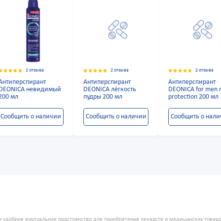
2 отзыва
2 отзыва
2 отзыва
Антиперспирант
Антиперспирант
Антиперспирант
DEONICA невидимый
DEONICA лёгкость
DEONICA for men
200 мл
пудры 200 мл
protection 200 мл
Сообщить о наличии
Сообщить о наличии
Сообщить о нал
и удобное виртуальное пространство для приобретения лекарств и медицинских това