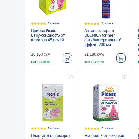
2 отзыва
2 отзыва
Прибор Picnic
Антиперспирант
Baby+жидкость от
DEONICA for men
комаров 45 ночей
антибактериальный
эффект 200 мл
20 160 сум
21 180 сум
Есть в наличии
Есть в наличии
2 отзыва
2 отзыва
Пластины от комаров
Жидкость от комаров