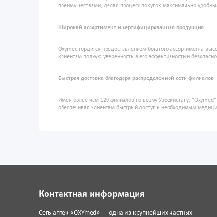
преимуществами, делая процесс покупок максимально удобны
Широкий ассортимент и сертифицированная продукция
Oxymed гордится предоставлением богатого ассортимента высо
клиентам полную уверенность в его эффективности и безопасно
Быстрая доставка благодаря распределенной сети филиалов
Имея более чем 120 филиалов по всему Узбекистану, "Oxymed
обеспечивая клиентам быстрый доступ к необходимым медиц
Контактная информация
Сеть аптек «OXYmed» — одна из крупнейших частных