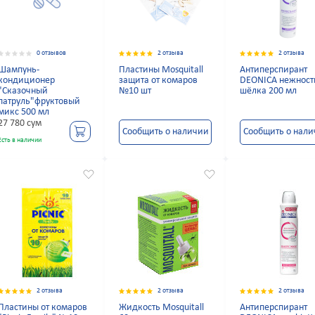
0 отзывов
2 отзыва
2 отзыва
Шампунь-
Пластины Mosquitall
Антиперспирант
кондиционер
защита от комаров
DEONICA нежност
"Сказочный
№10 шт
шёлка 200 мл
патруль"фруктовый
микс 500 мл
27 780 сум
Сообщить о наличии
Сообщить о нал
Есть в наличии
2 отзыва
2 отзыва
2 отзыва
Пластины от комаров
Жидкость Mosquitall
Антиперспирант