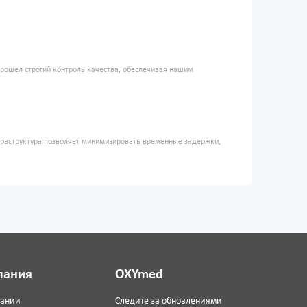
прошел строгий контроль качества, обеспечивая нашим
фраструктура позволяет минимизировать временные задержки,
пания
OXYmed
пании
Следите за обновлениями