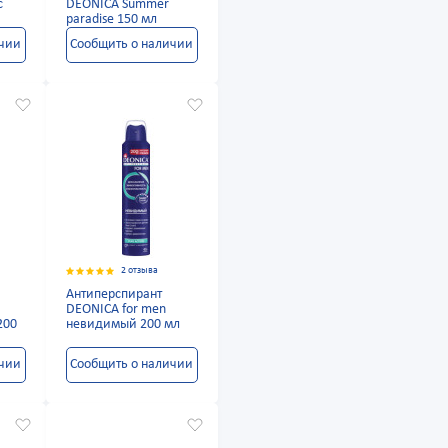
c
DEONICA Summer
paradise 150 мл
ичии
Сообщить о наличии
2 отзыва
Антиперспирант
DEONICA for men
200
невидимый 200 мл
ичии
Сообщить о наличии