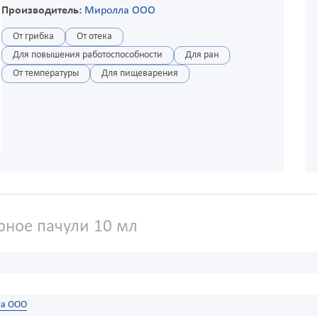
Производитель:
Миролла ООО
От грибка
От отека
Для повышения работоспособности
Для ран
От температуры
Для пищеварения
ное пачули 10 мл
а ООО