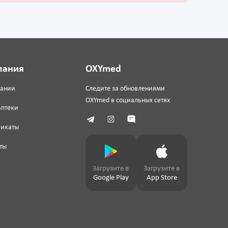
пания
OXYmed
пании
Следите за обновлениями
OXYmed в социальных сетях
аптеки
фикаты
ты
Загрузите в
Загрузите в
Google Play
App Store