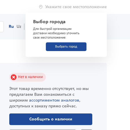
Укажите свое местоположение
Выбор города
0
Корзина
Ru
Uz
(71) 200-03-03
Для быстрой организации
доставки необходимо уточнить
свое местоположение
Выбрать город
Нет в наличии
Этот товар временно отсутствует, но мы
предлагаем Вам ознакомиться с
широким
ассортиментом аналогов
,
доступных к заказу прямо сейчас.
Сообщить о наличии