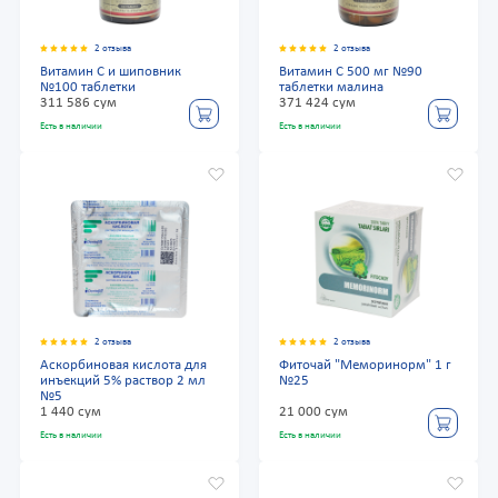
2 отзыва
2 отзыва
Витамин С и шиповник
Витамин С 500 мг №90
№100 таблетки
таблетки малина
311 586 сум
371 424 сум
Есть в наличии
Есть в наличии
2 отзыва
2 отзыва
Аскорбиновая кислота для
Фиточай "Меморинорм" 1 г
инъекций 5% раствор 2 мл
№25
№5
1 440 сум
21 000 сум
Есть в наличии
Есть в наличии