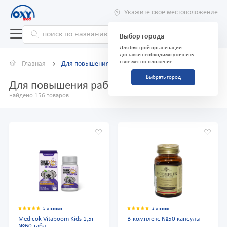
Укажите свое местоположение
Выбор города
Для быстрой организации
доставки необходимо уточнить
свое местоположение
Главная
Для повышения работоспособности
Выбрать город
Для повышения работоспособности
найдено 156 товаров
5 отзывов
2 отзыва
Medicok Vitaboom Kids 1,5г
В-комплекс №50 капсулы
№60 табл