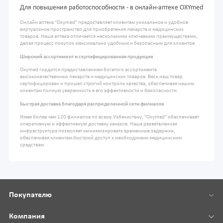
Для повышения работоспособности - в онлайн-аптеке OXYmed
Онлайн аптека "Oxymed" предоставляет клиентам уникальное и удобное
виртуальное пространство для приобретения лекарств и медицинских
товаров. Наша аптека отличается несколькими ключевыми преимуществами,
делая процесс покупок максимально удобным и безопасным для клиентов.
Широкий ассортимент и сертифицированная продукция
Oxymed гордится предоставлением богатого ассортимента
высококачественных лекарств и медицинских товаров. Весь наш товар
сертифицирован и прошел строгий контроль качества, обеспечивая нашим
клиентам полную уверенность в его эффективности и безопасности.
Быстрая доставка благодаря распределенной сети филиалов
Имея более чем 120 филиалов по всему Узбекистану, "Oxymed" обеспечивает
оперативную и эффективную доставку заказов. Наша разветвленная
инфраструктура позволяет минимизировать временные задержки,
обеспечивая клиентам быстрый доступ к необходимым медицинским
средствам
Покупателю
Компания