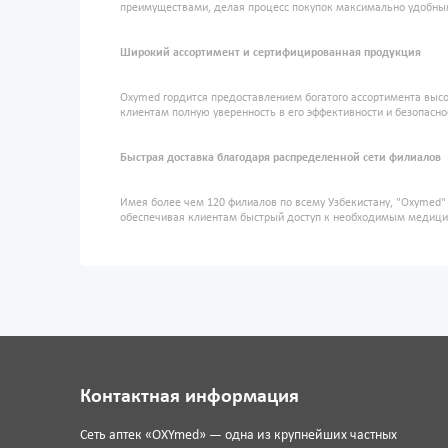
преимуществами, делая процесс покупок максимально удобны
Широкий ассортимент и сертифицированная продукция
Oxymed гордится предоставлением богатого ассортимента высо
клиентам полную уверенность в его эффективности и безопасно
Быстрая доставка благодаря распределенной сети филиалов
Имея более чем 120 филиалов по всему Узбекистану, "Oxymed
обеспечивая клиентам быстрый доступ к необходимым медиц
Контактная информация
Сеть аптек «OXYmed» — одна из крупнейших частных