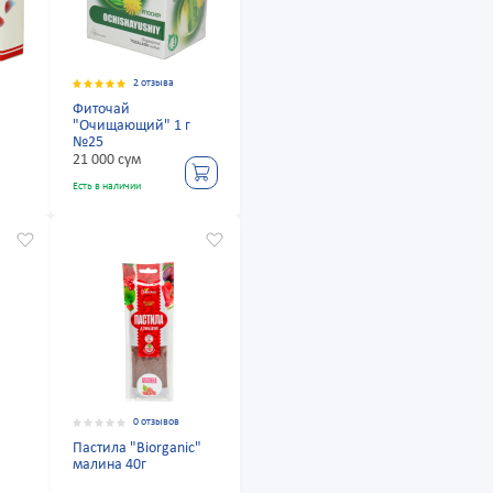
2 отзыва
Фиточай
"Очищающий" 1 г
№25
21 000 сум
Есть в наличии
0 отзывов
Пастила "Biorganic"
малина 40г