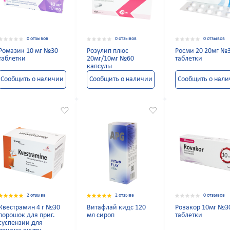
0 отзывов
0 отзывов
0 отзывов
Ромазик 10 мг №30
Розулип плюс
Росми 20 20мг №
таблетки
20мг/10мг №60
таблетки
капсулы
Сообщить о наличии
Сообщить о наличии
Сообщить о нал
2 отзыва
2 отзыва
0 отзывов
Квестрамин 4 г №30
Витафлай кидс 120
Ровакор 10мг №3
порошок для приг.
мл сироп
таблетки
суспензии для