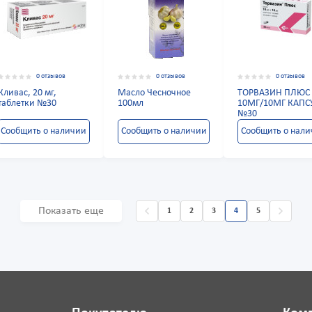
0 отзывов
0 отзывов
0 отзывов
Кливас, 20 мг,
Масло Чесночное
ТОРВАЗИН ПЛЮС
таблетки №30
100мл
10МГ/10МГ КАП
№30
Сообщить о наличии
Сообщить о наличии
Сообщить о нал
Показать еще
1
2
3
4
5