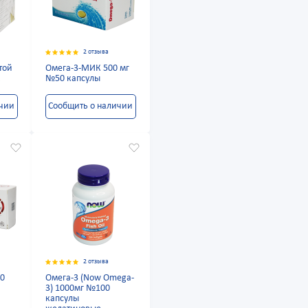
2 отзыва
той
Омега-3-МИК 500 мг
к
№50 капсулы
ичии
Сообщить о наличии
2 отзыва
30
Омега-3 (Now Omega-
3) 1000мг №100
капсулы