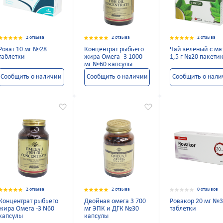
2 отзыва
2 отзыва
2 отзыва
Розат 10 мг №28
Концентрат рыбьего
Чай зеленый с мя
таблетки
жира Омега -3 1000
1,5 г №20 пакети
мг №60 капсулы
Сообщить о наличии
Сообщить о наличии
Сообщить о нал
2 отзыва
2 отзыва
0 отзывов
Концентрат рыбьего
Двойная омега 3 700
Ровакор 20 мг №
жира Омега -3 N60
мг ЭПК и ДГК №30
таблетки
капсулы
капсулы