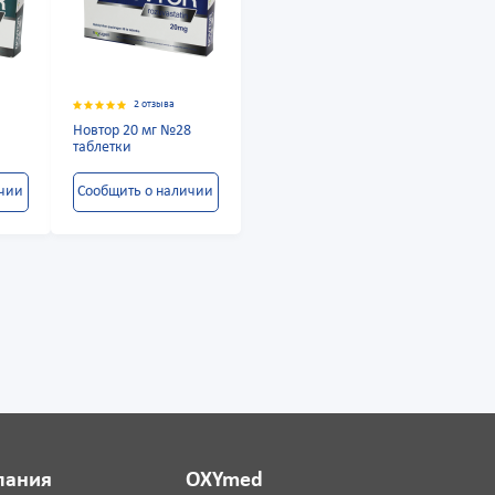
2 отзыва
8
Новтор 20 мг №28
таблетки
ичии
Сообщить о наличии
пания
OXYmed