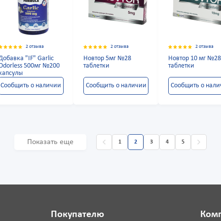
2 отзыва
2 отзыва
2 отзыва
Добавка "IF" Garlic
Новтор 5мг №28
Новтор 10 мг №2
Odorless 500мг №200
таблетки
таблетки
капсулы
Сообщить о наличии
Сообщить о наличии
Сообщить о нал
Показать еще
1
2
3
4
5
Покупателю
Ком