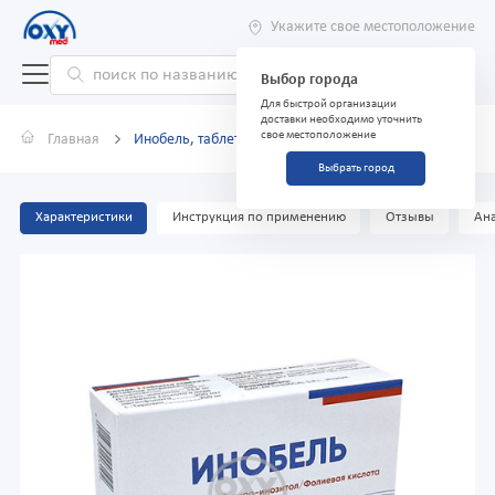
Укажите свое местоположение
Выбор города
Для быстрой организации
доставки необходимо уточнить
свое местоположение
Главная
Инобель, таблетки №30
Выбрать город
Характеристики
Инструкция по применению
Отзывы
Ана