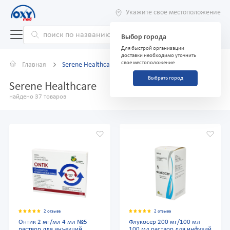
Укажите свое местоположение
Выбор города
Для быстрой организации
доставки необходимо уточнить
свое местоположение
Главная
Serene Healthcare
Выбрать город
Serene Healthcare
найдено 37 товаров
2 отзыва
2 отзыва
Онтик 2 мг/мл 4 мл №5
Флукосер 200 мг/100 мл
раствор для инъекций
100 мл раствор для инфузий