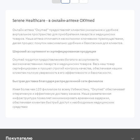
Serene Healthcare - в онлайн-аптеке OXYmed
Онлайн аптека "Oxymed" предоставляет клиентам уникальное и удобное
виртуальное пространство для приобретения лекарств и медицинских
товаров. Наша аптека отличается несколькими ключевыми преимуществами,
делая процесс покупок максимально удобным и безопасным для клиентов.
Широкий ассортимент и сертифицированная продукция
Oxymed гордится предоставлением богатого ассортимента
высококачественных лекарств и медицинских товаров. Весь наш товар
сертифицирован и прошел строгий контроль качества, обеспечивая нашим
клиентам полную уверенность в его эффективности и безопасности.
Быстрая доставка благодаря распределенной сети филиалов
Имея более чем 120 филиалов по всему Узбекистану, "Oxymed" обеспечивает
оперативную и эффективную доставку заказов. Наша разветвленная
инфраструктура позволяет минимизировать временные задержки,
обеспечивая клиентам быстрый доступ к необходимым медицинским
средствам
Покупателю