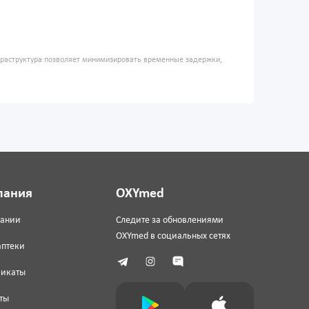
фраструктура позволяет минимизировать временные задержки,
пания
OXYmed
пании
Следите за обновлениями
OXYmed в социальных сетях
аптеки
фикаты
ты