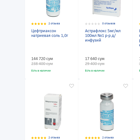
2 отзыва
0 отзывов
Цефтриаксон
Астрафлокс 5мг/мл
натриевая соль 1,0г
100мл №1 р-р д/
инфузий
144 720 сум
17 640 сум
238 400 сум
29 400 сум
Есть в наличии
Есть в наличии
2 отзыва
2 отзыва