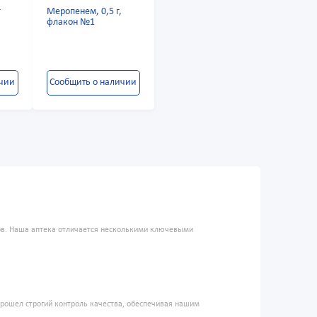
г
Меропенем, 0,5 г,
я
флакон №1
ичии
Сообщить о наличии
ров. Наша аптека отличается несколькими ключевыми
прошел строгий контроль качества, обеспечивая нашим