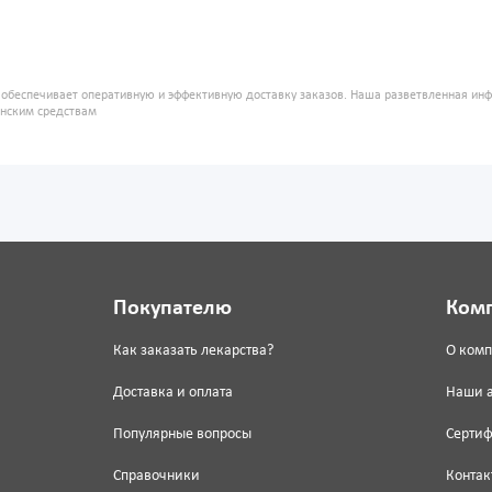
" обеспечивает оперативную и эффективную доставку заказов. Наша разветвленная ин
инским средствам
Покупателю
Ком
Как заказать лекарства?
О ком
Доставка и оплата
Наши 
Популярные вопросы
Серти
Справочники
Контак