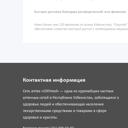
Быстрая доставка благодаря распределенной сети филиалов
Имея более чем 120 филиалов по всему Узбекистану, "Oxymed
обеспечивая клиентам быстрый доступ к необходимым медиц
Контактная информация
Сеть аптек «OXYmed» — одна из крупнейших частных
аптечных сетей в Республике Узбекистан, заботящаяся о
здоровье людей и обеспечивающая население
лекарственными средствами и товарами в сфере
здоровья и красоты.