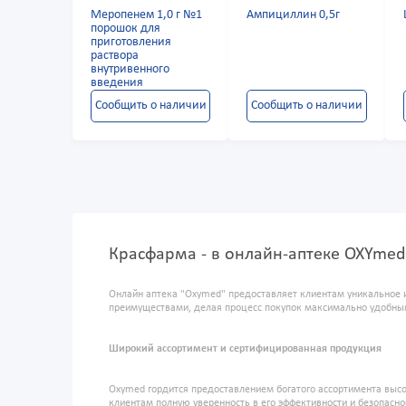
Меропенем 1,0 г №1
Ампициллин 0,5г
порошок для
приготовления
раствора
внутривенного
введения
Сообщить о наличии
Сообщить о наличии
Красфарма - в онлайн-аптеке OXYmed
Онлайн аптека "Oxymed" предоставляет клиентам уникальное 
преимуществами, делая процесс покупок максимально удобны
Широкий ассортимент и сертифицированная продукция
Oxymed гордится предоставлением богатого ассортимента высо
клиентам полную уверенность в его эффективности и безопасно