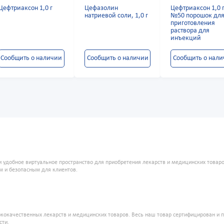
Цефтриаксон 1,0 г
Цефазолин
Цефтриаксон 1,0 
натриевой соли, 1,0 г
№50 порошок дл
приготовления
раствора для
инъекций
Сообщить о наличии
Сообщить о наличии
Сообщить о нал
и удобное виртуальное пространство для приобретения лекарств и медицинских това
м и безопасным для клиентов.
кокачественных лекарств и медицинских товаров. Весь наш товар сертифицирован и 
сти.