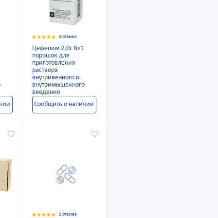
2 отзыва
Цефепим 2,0г №1
порошок для
приготовления
раствора
внутривенного и
о
внутримышечного
введения
ичии
Сообщить о наличии
2 отзыва