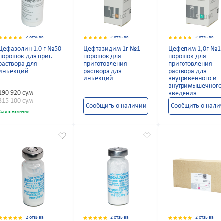
2 отзыва
2 отзыва
2 отзыва
Цефазолин 1,0 г №50
Цефтазидим 1г №1
Цефепим 1,0г №1
порошок для приг.
порошок для
порошок для
раствора для
приготовления
приготовления
инъекций
раствора для
раствора для
инъекций
внутривенного и
внутримышечног
190 920 сум
введения
315 100 сум
Сообщить о наличии
Сообщить о нал
Есть в наличии
2 отзыва
2 отзыва
2 отзыва