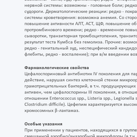
нервной системы: возможны - головные боли; редко 
судороги. Дерматологические реакции: редко - покра
системы кроветворения: возможна анемия. Со стор
повышение активности АЛТ, АСТ, ЩФ, повышение об
протромбинового времени; редко - временное повы
сыворотки, транзиторная тромбоцитопения, транзит
результат теста Кумбса без гемолиза. Прочие: возм
редко - генитальный зуд, неспецифический кандид
флебиты, редко - воспаление); при в/м введении в
Фармакологические свойства
Цефалоспориновый антибиотик IV поколения для па
действие, нарушая синтез клеточной стенки микроо
грамотрицательных бактерий, в т.ч. продуцирующих 
активен, чем цефалоспорины III поколения, в отнош
отношении Enterococcus spp., Listeria spp., Legionella
Clostridium difficile). Цефепим характеризуется в
хромосомных β-лактамаз.
Особые указания
При применении у пациентов, находящихся в групп
смешанной аэробно/анаэробной микрофлоры (в т.ч. в