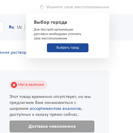
Укажите свое местоположение
Выбор города
0
Корзина
Ru
Uz
(71) 200-03-03
Для быстрой организации
доставки необходимо уточнить
свое местоположение
Выбрать город
ения раствора внутривенного и внутримышечного
Нет в наличии
Этот товар временно отсутствует, но мы
предлагаем Вам ознакомиться с
широким
ассортиментом аналогов
,
доступных к заказу прямо сейчас.
Доставка невозможна