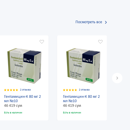
Посмотреть все
2 отзыва
2 отзыва
Гентамицин-К 80 мг 2
Гентамицин-К 80 мг 2
Гент
мл №10
мл №10
мл 
46 419 сум
46 419 сум
46 4
Есть в наличии
Есть в наличии
Есть в