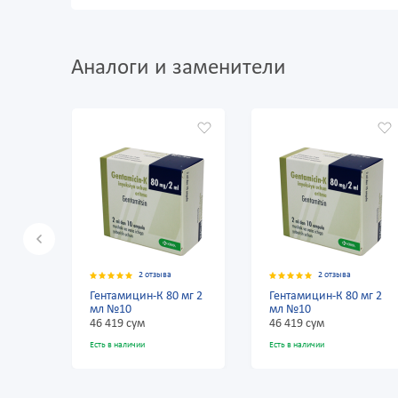
Аналоги и заменители
2 отзыва
2 отзыва
 мг 2
Гентамицин-К 80 мг 2
Гентамицин-К 80 мг 2
мл №10
мл №10
46 419 сум
46 419 сум
Есть в наличии
Есть в наличии