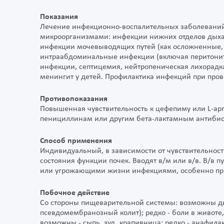
Показания
Лечение инфекционно-воспалительных заболеваний
микроорганизмами: инфекции нижних отделов дыха
инфекции мочевыводящих путей (как осложненные, 
интраабдоминальные инфекции (включая перитонит
инфекции, септицемия, нейтропеническая лихорадка
менингит у детей. Профилактика инфекций при пров
Противопоказания
Повышенная чувствительность к цефепиму или L-ар
пенициллинам или другим бета-лактамным антибио
Способ применения
Индивидуальный, в зависимости от чувствительности
состояния функции почек. Вводят в/м или в/в. В/в 
или угрожающими жизни инфекциями, особенно при
Побочное действие
Со стороны пищеварительной системы: возможны диа
псевдомембранозный колит); редко - боли в животе,
возможны - сыпь, зуд, крапивница; редко - анафил