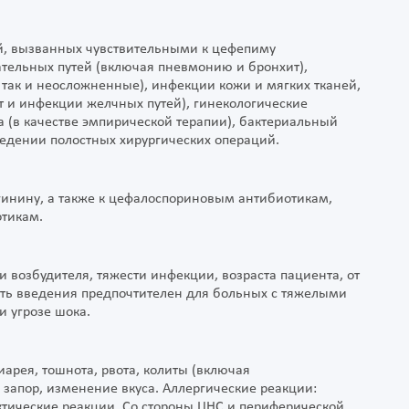
, вызванных чувствительными к цефепиму
тельных путей (включая пневмонию и бронхит),
так и неосложненные), инфекции кожи и мягких тканей,
 и инфекции желчных путей), гинекологические
 (в качестве эмпирической терапии), бактериальный
едении полостных хирургических операций.
гинину, а также к цефалоспориновым антибиотикам,
тикам.
 возбудителя, тяжести инфекции, возраста пациента, от
путь введения предпочтителен для больных с тяжелыми
 угрозе шока.
рея, тошнота, рвота, колиты (включая
 запор, изменение вкуса. Аллергические реакции:
актические реакции. Со стороны ЦНС и периферической