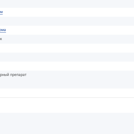
им
рма
к
урный препарат