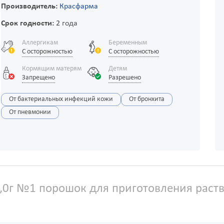
Производитель:
Красфарма
Срок годности:
2 года
Аллергикам
Беременным
С осторожностью
С осторожностью
Кормящим матерям
Детям
Запрещено
Разрешено
От бактериальных инфекций кожи
От бронхита
От пневмонии
0г №1 порошок для приготовления раств