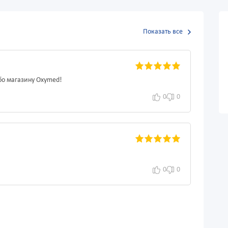
Показать все
бо магазину Oxymed!
0
0
0
0