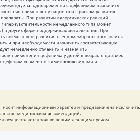
ля рекомендуется одновременно с цефепимом назначить
рожностью применяют у пациентов с риском развития
 препараты. При развитии аллергических реакций
х гиперчувствительности немедленного типа может
а) и других форм поддерживающего лечения. При
ать возможность развития псевдомембранозного колита.
нить и при необходимости назначить соответствующее
дует немедленно отменить и назначить
ность применения цефепима у детей в возрасте до 2 мес
т цефепим совместно с аминогликозидами и
е, носит информационный характер и предназначена исключите
качестве медицинских рекомендаций.
ия осуществляется только вашим лечащим врачом!