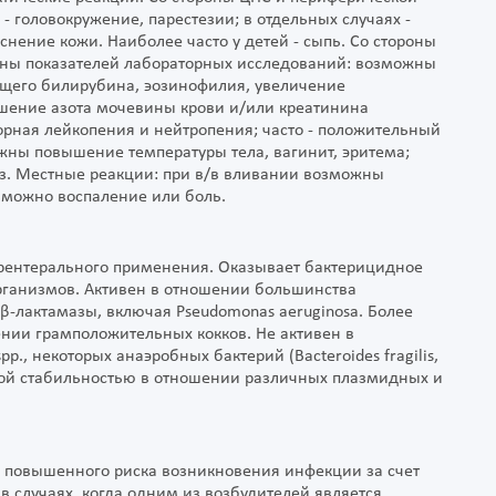
- головокружение, парестезии; в отдельных случаях -
снение кожи. Наиболее часто у детей - сыпь. Со стороны
оны показателей лабораторных исследований: возможны
щего билирубина, эозинофилия, увеличение
шение азота мочевины крови и/или креатинина
орная лейкопения и нейтропения; часто - положительный
ожны повышение температуры тела, вагинит, эритема;
оз. Местные реакции: при в/в вливании возможны
озможно воспаление или боль.
рентерального применения. Оказывает бактерицидное
рганизмов. Активен в отношении большинства
β-лактамазы, включая Pseudomonas aeruginosa. Более
ении грамположительных кокков. Не активен в
 spp., некоторых анаэробных бактерий (Bacteroides fragilis,
ысокой стабильностью в отношении различных плазмидных и
е повышенного риска возникновения инфекции за счет
 случаях, когда одним из возбудителей является