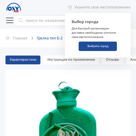
Укажите свое местоположение
Выбор города
Для быстрой организации
доставки необходимо уточнить
свое местоположение
Главная
Грелка тип Б-2
Выбрать город
Характеристики
Инструкция по применению
Отзывы
Ана