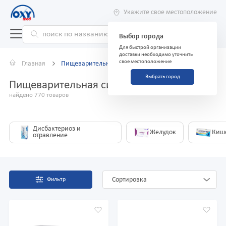
Укажите свое местоположение
Выбор города
Для быстрой организации
доставки необходимо уточнить
свое местоположение
Главная
Пищеварительная система
Выбрать город
Пищеварительная система
найдено 770 товаров
Дисбактериоз и
Желудок
Киш
отравление
Сортировка
Фильтр