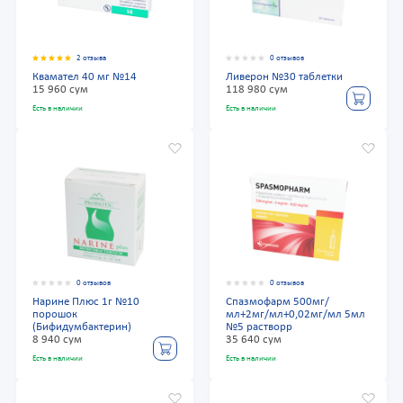
2 отзыва
0 отзывов
Квамател 40 мг №14
Ливерон №30 таблетки
15 960 сум
118 980 сум
Есть в наличии
Есть в наличии
0 отзывов
0 отзывов
Нарине Плюс 1г №10
Спазмофарм 500мг/
порошок
мл+2мг/мл+0,02мг/мл 5мл
(Бифидумбактерин)
№5 растворр
8 940 сум
35 640 сум
Есть в наличии
Есть в наличии