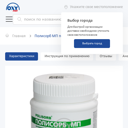
Укажите свое местоположение
Выбор города
Для быстрой организации
доставки необходимо уточнить
свое местоположение
Главная
Полисорб МП порошок для суспензии 12 г
Выбрать город
Характеристики
Инструкция по применению
Отзывы
Ана