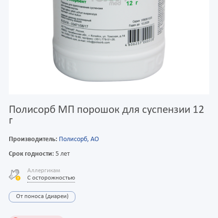
Полисорб МП порошок для суспензии 12
г
Производитель:
Полисорб, АО
Срок годности:
5 лет
Аллергикам
С осторожностью
От поноса (диареи)