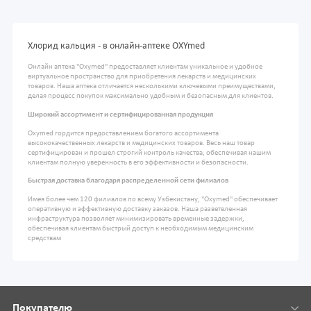
Хлорид кальция - в онлайн-аптеке OXYmed
Онлайн аптека "Oxymed" предоставляет клиентам уникальное и удобное
виртуальное пространство для приобретения лекарств и медицинских
товаров. Наша аптека отличается несколькими ключевыми преимуществами,
делая процесс покупок максимально удобным и безопасным для клиентов.
Широкий ассортимент и сертифицированная продукция
Oxymed гордится предоставлением богатого ассортимента
высококачественных лекарств и медицинских товаров. Весь наш товар
сертифицирован и прошел строгий контроль качества, обеспечивая нашим
клиентам полную уверенность в его эффективности и безопасности.
Быстрая доставка благодаря распределенной сети филиалов
Имея более чем 120 филиалов по всему Узбекистану, "Oxymed" обеспечивает
оперативную и эффективную доставку заказов. Наша разветвленная
инфраструктура позволяет минимизировать временные задержки,
обеспечивая клиентам быстрый доступ к необходимым медицинским
средствам
Покупателю