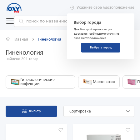
Укажите свое местоположение
Выбор города
Для быстрой организации
доставки необходимо уточнить
свое местоположение
Главная
Гинекология
Выбрать город
Гинекология
найдено 201 товар
Гинекологические
Мастопатия
П
инфекции
Сортировка
Фильтр