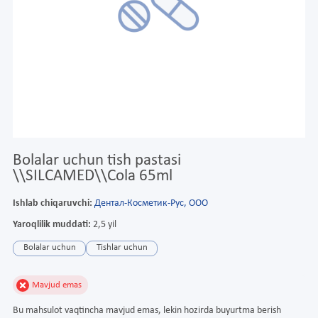
Bolalar uchun tish pastasi
\\SILCAMED\\Cola 65ml
Ishlab chiqaruvchi:
Дентал-Косметик-Рус, ООО
Yaroqlilik muddati:
2,5 yil
Bolalar uchun
Tishlar uchun
Mavjud emas
Bu mahsulot vaqtincha mavjud emas, lekin hozirda buyurtma berish