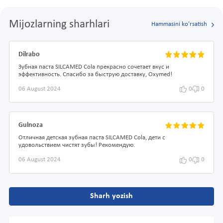
Mijozlarning sharhlari
Hammasini ko'rsatish
Dilrabo
Зубная паста SILCAMED Cola прекрасно сочетает вкус и
эффективность. Спасибо за быструю доставку, Oxymed!
06 August 2024
0
0
Gulnoza
Отличная детская зубная паста SILCAMED Cola, дети с
удовольствием чистят зубы! Рекомендую.
06 August 2024
0
0
Sharh yozish