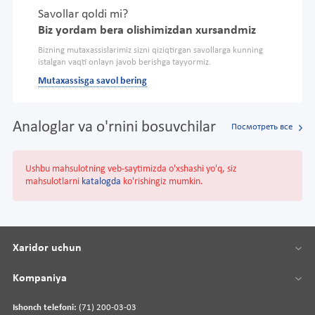
Savollar qoldi mi?
Biz yordam bera olishimizdan xursandmiz
Bizning mutaxassislarimiz sizni qiziqtirgan savollarga kunning
istalgan vaqti onlayn javob berishga tayyormiz.
Mutaxassisga savol bering
Analoglar va o'rnini bosuvchilar
Посмотреть все
Ushbu mahsulotning veb-saytimizda o'xshashi yo'q, siz
mahsulotlarni
katalogda
ko'rishingiz mumkin.
Xaridor uchun
Kompaniya
Ishonch telefoni:
(71) 200-03-03