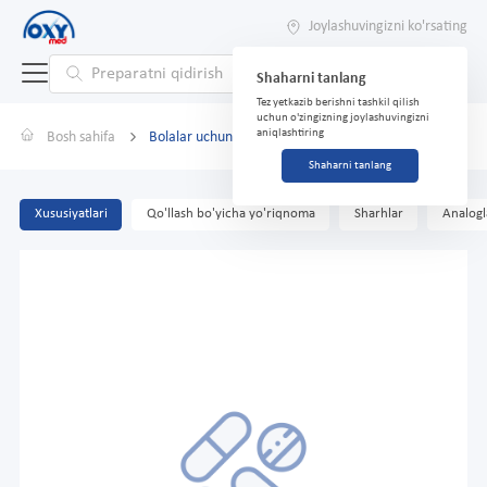
Joylashuvingizni ko'rsating
Shaharni tanlang
Tez yetkazib berishni tashkil qilish
uchun o'zingizning joylashuvingizni
aniqlashtiring
Bosh sahifa
Bolalar uchun tish pastasi \\SILCAMED\\Cola 65ml
Shaharni tanlang
Xususiyatlari
Qo'llash bo'yicha yo'riqnoma
Sharhlar
Analogl