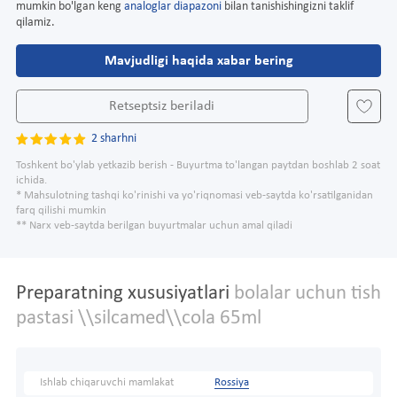
mumkin bo'lgan keng
analoglar diapazoni
bilan tanishishingizni taklif
qilamiz.
Mavjudligi haqida xabar bering
Retseptsiz beriladi
2 sharhni
Toshkent bo'ylab yetkazib berish - Buyurtma to'langan paytdan boshlab 2 soat
ichida.
* Mahsulotning tashqi ko'rinishi va yo'riqnomasi veb-saytda ko'rsatilganidan
farq qilishi mumkin
** Narx veb-saytda berilgan buyurtmalar uchun amal qiladi
Preparatning xususiyatlari
bolalar uchun tish
pastasi \\silcamed\\cola 65ml
Ishlab chiqaruvchi mamlakat
Rossiya