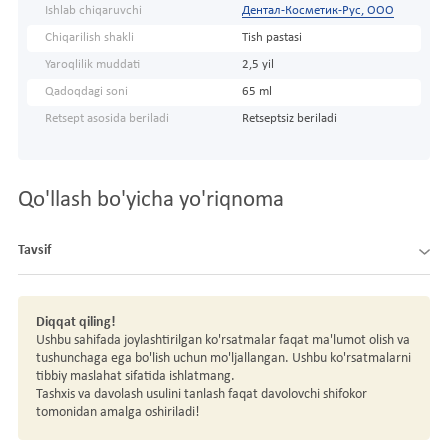
Ishlab chiqaruvchi
Дентал-Косметик-Рус, ООО
Chiqarilish shakli
Tish pastasi
Yaroqlilik muddati
2,5 yil
Qadoqdagi soni
65 ml
Retsept asosida beriladi
Retseptsiz beriladi
Qo'llash bo'yicha yo'riqnoma
Tavsif
Diqqat qiling!
Ushbu sahifada joylashtirilgan ko'rsatmalar faqat ma'lumot olish va
tushunchaga ega bo'lish uchun mo'ljallangan. Ushbu ko'rsatmalarni
tibbiy maslahat sifatida ishlatmang.
Tashxis va davolash usulini tanlash faqat davolovchi shifokor
tomonidan amalga oshiriladi!