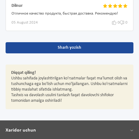
Dilnur
Отличное качество продукта, быстрая доставка. Рекомендую!
05 August 2024
0
0
Sharh yozish
Diqqat qiling!
Ushbu sahifada joylashtirilgan ko'rsatmalar faqat ma'lumot olish va
tushunchaga ega bo'lish uchun mo'ljallangan. Ushbu ko'rsatmalarni
tibbiy maslahat sifatida ishlatmang.
Tashxis va davolash usulini tanlash faqat davolovchi shifokor
tomonidan amalga oshiriladi!
Xaridor uchun