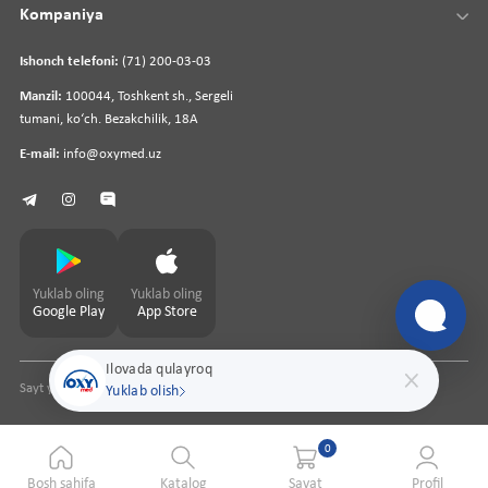
Kompaniya
Ishonch telefoni:
(71) 200-03-03
Manzil:
100044, Toshkent sh., Sergeli
tumani, koʻch. Bezakchilik, 18A
E-mail:
info@oxymed.uz
Yuklab oling
Yuklab oling
Google Play
App Store
Ilovada qulayroq
Sayt yaratuvchi
pharmit.uz
Yuklab olish
0
Bosh sahifa
Katalog
Savat
Profil