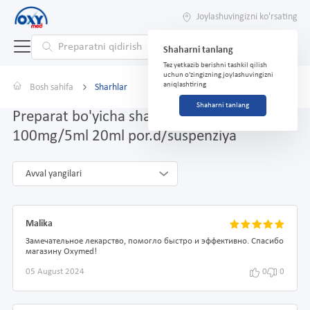
Joylashuvingizni ko'rsating
Shaharni tanlang
Tez yetkazib berishni tashkil qilish
uchun o'zingizning joylashuvingizni
aniqlashtiring
Bosh sahifa
Sharhlar
Shaharni tanlang
Preparat bo'yicha sharhlar Zitmak 100
100mg/5ml 20ml por.d/suspenziya
Avval yangilari
Malika
Замечательное лекарство, помогло быстро и эффективно. Спасибо
магазину Oxymed!
05 August 2024
0
0