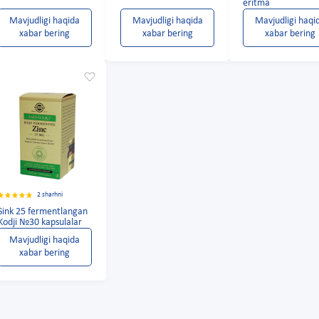
eritma
Mavjudligi haqida
Mavjudligi haqida
Mavjudligi haqi
xabar bering
xabar bering
xabar bering
2 sharhni
Sink 25 fermentlangan
Kodji №30 kapsulalar
Mavjudligi haqida
xabar bering