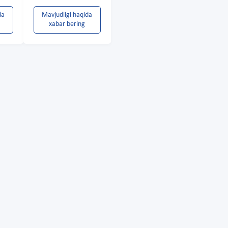
da
Mavjudligi haqida
xabar bering