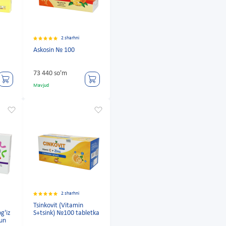
2 sharhni
Askosin № 100
73 440 so'm
Mavjud
2 sharhni
Tsinkovit (Vitamin
g'iz
S+tsink) №100 tabletka
hun