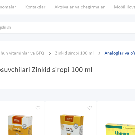
nomalar
Kontaktlar
Aktsiyalar va chegirmalar
Mobil ilov
chun vitaminlar va BFQ
Zinkid siropi 100 ml
Analoglar va o'
suvchilari Zinkid siropi 100 ml