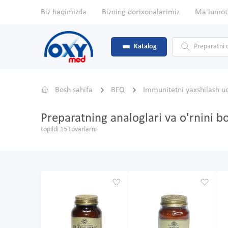
Biz haqimizda
Bizning dorixonalarimiz
Ma'lumot
Katalog
Bosh sahifa
BFQ
Immunitetni yaxshilash u
Preparatning analoglari va o'rnini bo
topildi 15 tovarlarni