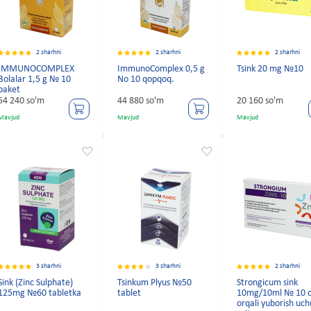
2 sharhni
2 sharhni
2 sharhni
IMMUNOCOMPLEX
ImmunoComplex 0,5 g
Tsink 20 mg №10
Bolalar 1,5 g № 10
No 10 qopqoq.
paket
54 240 so'm
44 880 so'm
20 160 so'm
Mavjud
Mavjud
Mavjud
3 sharhni
3 sharhni
2 sharhni
Sink (Zinc Sulphate)
Tsinkum Plyus №50
Strongicum sink
125mg №60 tabletka
tablet
10mg/10ml № 10 o
orqali yuborish uc