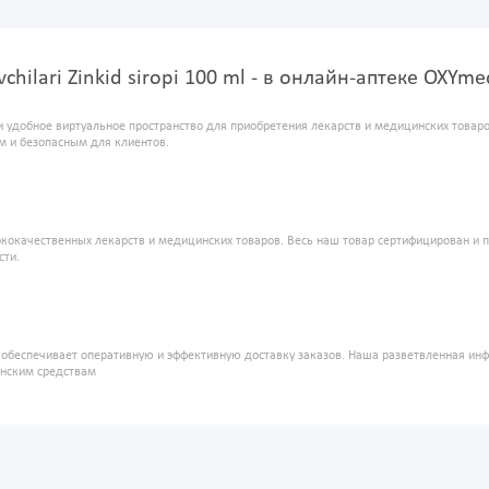
uvchilari Zinkid siropi 100 ml - в онлайн-аптеке OXYme
и удобное виртуальное пространство для приобретения лекарств и медицинских това
м и безопасным для клиентов.
кокачественных лекарств и медицинских товаров. Весь наш товар сертифицирован и 
сти.
" обеспечивает оперативную и эффективную доставку заказов. Наша разветвленная ин
инским средствам