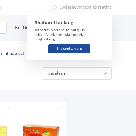
a
Joylashuvingizni ko'rsating
Shaharni tanlang
0
Savat
Ru
Uz
(71) 200-03-03
Tez yetkazib berishni tashkil qilish
uchun o'zingizning joylashuvingizni
aniqlashtiring
Shaharni tanlang
rnini bosuvchilar
Saralash