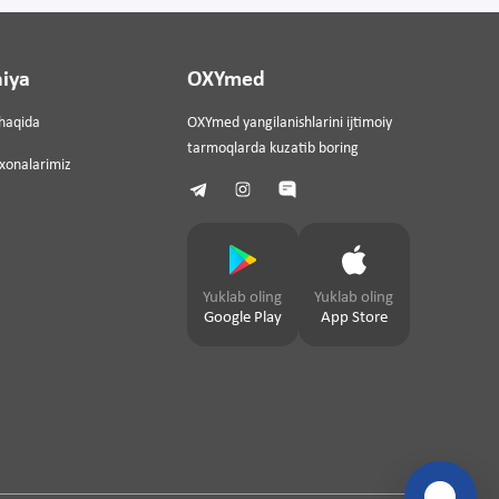
iya
OXYmed
haqida
OXYmed yangilanishlarini ijtimoiy
tarmoqlarda kuzatib boring
ixonalarimiz
Yuklab oling
Yuklab oling
Google Play
App Store