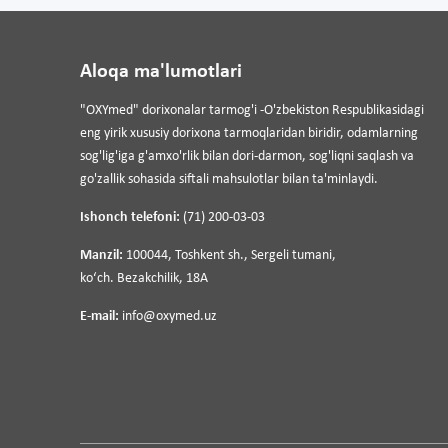
Aloqa ma'lumotlari
"OXYmed" dorixonalar tarmog'i -O'zbekiston Respublikasidagi
eng yirik xususiy dorixona tarmoqlaridan biridir, odamlarning
sog'lig'iga g'amxo'rlik bilan dori-darmon, sog'liqni saqlash va
go'zallik sohasida siftali mahsulotlar bilan ta'minlaydi.
Ishonch telefoni:
(71) 200-03-03
Manzil:
100044, Toshkent sh., Sergeli tumani,
koʻch. Bezakchilik, 18A
E-mail:
info@oxymed.uz