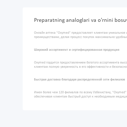
Preparatning analoglari va o'rnini bos
Онлайн аптека "Oxymed" предоставляет клиентам уникальное 
преимуществами, делая процесс покупок максимально удобны
Широкий ассортимент и сертифицированная продукция
Oxymed гордится предоставлением богатого ассортимента высо
клиентам полную уверенность в его эффективности и безопасно
Быстрая доставка благодаря распределенной сети филиалов
Имея более чем 120 филиалов по всему Узбекистану, "Oxymed
обеспечивая клиентам быстрый доступ к необходимым медиц