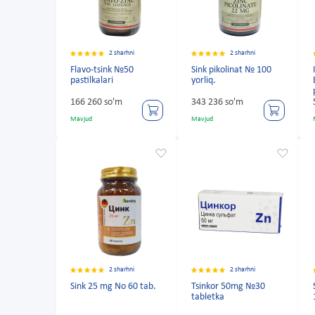
2 sharhni
2 sharhni
Flavo-tsink №50
Sink pikolinat № 100
pastilkalari
yorliq.
166 260 so'm
343 236 so'm
Mavjud
Mavjud
2 sharhni
2 sharhni
Sink 25 mg No 60 tab.
Tsinkor 50mg №30
tabletka