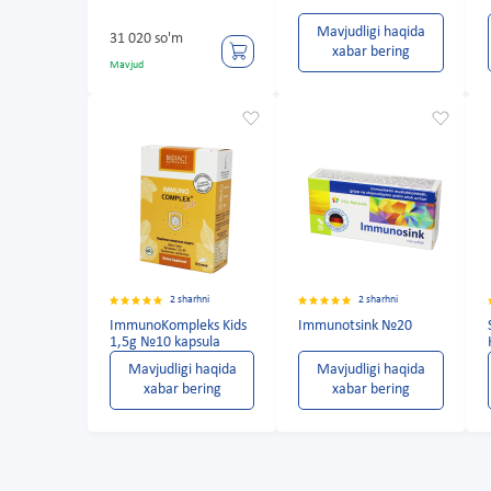
Mavjudligi haqida
31 020 so'm
xabar bering
Mavjud
2 sharhni
2 sharhni
ImmunoKompleks Kids
Immunotsink №20
1,5g №10 kapsula
Mavjudligi haqida
Mavjudligi haqida
xabar bering
xabar bering