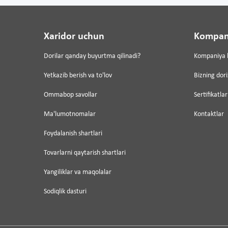
Xaridor uchun
Kompan
Dorilar qanday buyurtma qilinadi?
Kompaniya 
Yetkazib berish va to'lov
Bizning dor
Ommabop savollar
Sertifikatlar
Ma'lumotnomalar
Kontaktlar
Foydalanish shartlari
Tovarlarni qaytarish shartlari
Yangiliklar va maqolalar
Sodiqlik dasturi