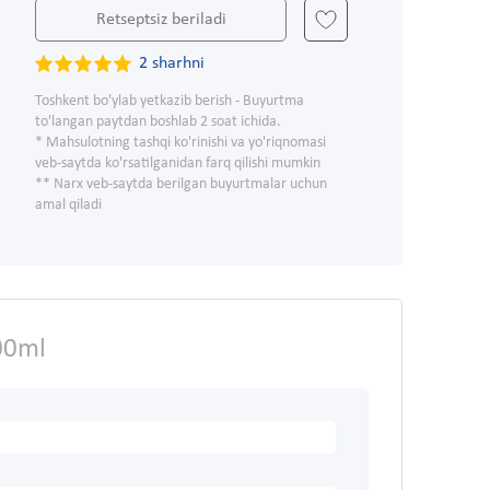
Retseptsiz beriladi
2 sharhni
Toshkent bo'ylab yetkazib berish - Buyurtma
to'langan paytdan boshlab 2 soat ichida.
* Mahsulotning tashqi ko'rinishi va yo'riqnomasi
veb-saytda ko'rsatilganidan farq qilishi mumkin
** Narx veb-saytda berilgan buyurtmalar uchun
amal qiladi
00ml