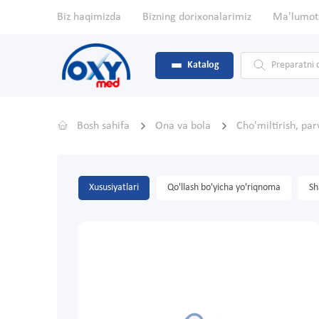
Biz haqimizda
Bizning dorixonalarimiz
Ma'lumot
Katalog
Bosh sahifa
Ona va bola
Cho'miltirish, pa
Xususiyatlari
Qo'llash bo'yicha yo'riqnoma
Sh