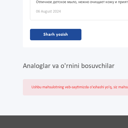
Отличное детское мыло, нежно очищает кожу и прият
06 August 2024
Sharh yozish
Analoglar va o'rnini bosuvchilar
Ushbu mahsulotning veb-saytimizda o'xshashi yo'q, siz mahs