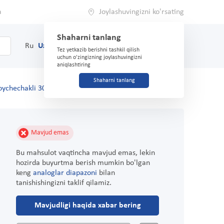
a
Joylashuvingizni ko'rsating
Shaharni tanlang
0
Savat
Ru
Uz
(71) 200-03-03
Tez yetkazib berishni tashkil qilish
uchun o'zingizning joylashuvingizni
aniqlashtiring
Shaharni tanlang
oychechakli 300ml
Mavjud emas
Bu mahsulot vaqtincha mavjud emas, lekin
hozirda buyurtma berish mumkin bo'lgan
keng
analoglar diapazoni
bilan
tanishishingizni taklif qilamiz.
Mavjudligi haqida xabar bering