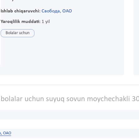
Ishlab chiqaruvchi:
Свобода, ОАО
Yaroqlilik muddati:
1 yil
Bolalar uchun
k bolalar uchun suyuq sovun moychechakli 3
а, ОАО