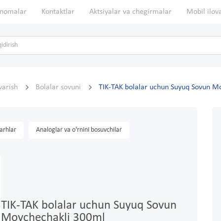
nomalar
Kontaktlar
Aktsiyalar va chegirmalar
Mobil ilov
rvarish
Bolalar sovuni
TIK-TAK bolalar uchun Suyuq Sovun M
arhlar
Analoglar va o'rnini bosuvchilar
TIK-TAK bolalar uchun Suyuq Sovun
Moychechakli 300ml