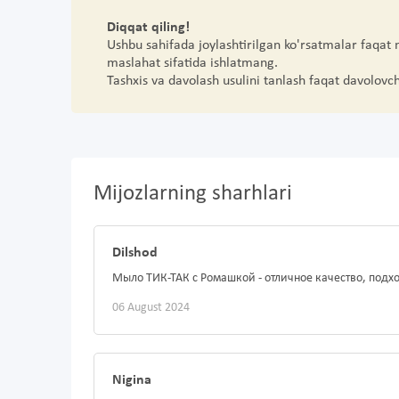
Diqqat qiling!
Ushbu sahifada joylashtirilgan ko'rsatmalar faqat
maslahat sifatida ishlatmang.
Tashxis va davolash usulini tanlash faqat davolovc
Mijozlarning sharhlari
Dilshod
Мыло ТИК-ТАК с Ромашкой - отличное качество, подх
06 August 2024
Nigina