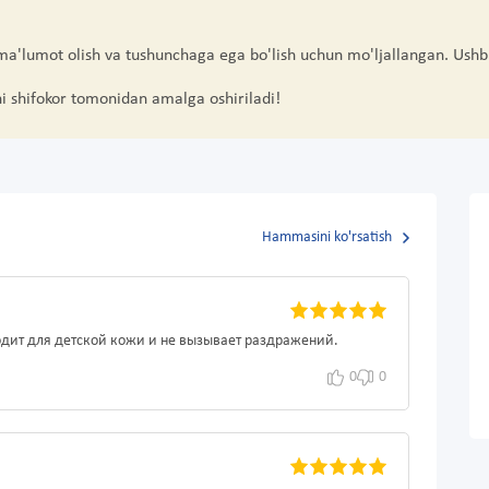
 ma'lumot olish va tushunchaga ega bo'lish uchun mo'ljallangan. Ushb
hi shifokor tomonidan amalga oshiriladi!
Hammasini ko'rsatish
одит для детской кожи и не вызывает раздражений.
0
0