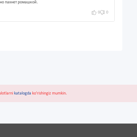
но пахнет ромашкой.
0
0
ulotlarni
katalogda
ko'rishingiz mumkin.