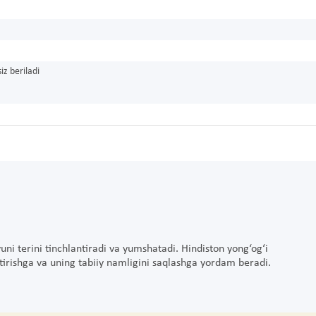
iz beriladi
uni terini tinchlantiradi va yumshatadi. Hindiston yong‘og‘i
ytirishga va uning tabiiy namligini saqlashga yordam beradi.