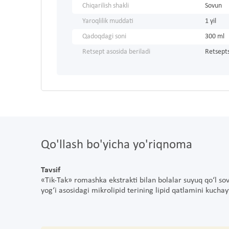
Chiqarilish shakli
Sovun
Yaroqlilik muddati
1 yil
Qadoqdagi soni
300 ml
Retsept asosida beriladi
Retsepts
Qo'llash bo'yicha yo'riqnoma
Tavsif
«Tik-Tak» romashka ekstrakti bilan bolalar suyuq qo‘l sov
yog‘i asosidagi mikrolipid terining lipid qatlamini kucha