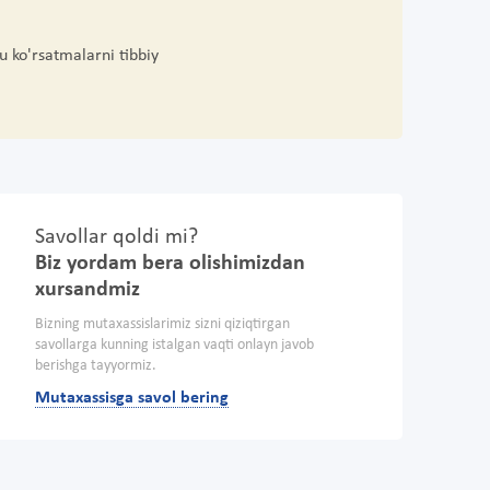
u ko'rsatmalarni tibbiy
Savollar qoldi mi?
Biz yordam bera olishimizdan
xursandmiz
Bizning mutaxassislarimiz sizni qiziqtirgan
savollarga kunning istalgan vaqti onlayn javob
berishga tayyormiz.
Mutaxassisga savol bering