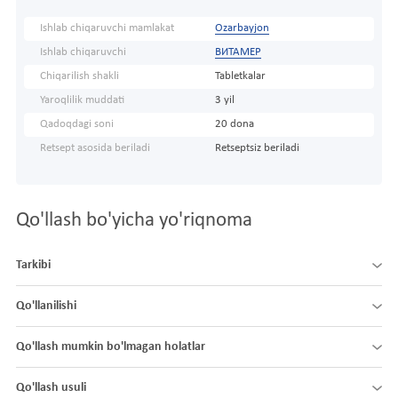
Ishlab chiqaruvchi mamlakat
Ozarbayjon
Ishlab chiqaruvchi
ВИТАМЕР
Chiqarilish shakli
Tabletkalar
Yaroqlilik muddati
3 yil
Qadoqdagi soni
20 dona
Retsept asosida beriladi
Retseptsiz beriladi
Qo'llash bo'yicha yo'riqnoma
Tarkibi
Qo'llanilishi
Qo'llash mumkin bo'lmagan holatlar
Qo'llash usuli