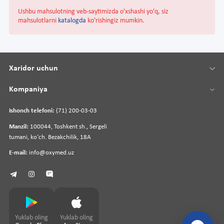
Ushbu mahsulotning veb-saytimizda o'xshashi yo'q, siz
mahsulotlarni
katalogda
ko'rishingiz mumkin.
Xaridor uchun
Kompaniya
Ishonch telefoni:
(71) 200-03-03
Manzil:
100044, Toshkent sh., Sergeli
tumani, koʻch. Bezakchilik, 18A
E-mail:
info@oxymed.uz
Yuklab oling
Yuklab oling