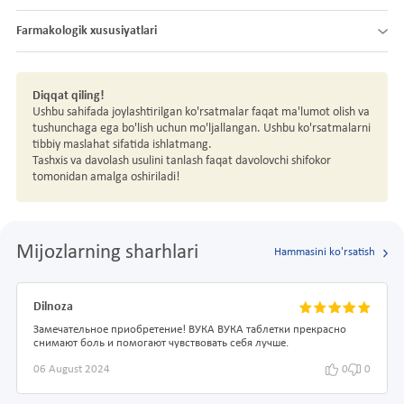
Farmakologik xususiyatlari
Diqqat qiling!
Ushbu sahifada joylashtirilgan ko'rsatmalar faqat ma'lumot olish va
tushunchaga ega bo'lish uchun mo'ljallangan. Ushbu ko'rsatmalarni
tibbiy maslahat sifatida ishlatmang.
Tashxis va davolash usulini tanlash faqat davolovchi shifokor
tomonidan amalga oshiriladi!
Mijozlarning sharhlari
Hammasini ko'rsatish
Dilnoza
Замечательное приобретение! ВУКА ВУКА таблетки прекрасно
снимают боль и помогают чувствовать себя лучше.
06 August 2024
0
0