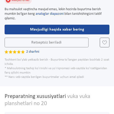
Mavjud emas
Bu mahsulot vaqtincha mavjud emas, lekin hozirda buyurtma berish
mumkin bo'lgan keng
analoglar diapazoni
bilan tanishishingizni taklif
qilamiz.
Mavjudligi haqida xabar bering
Retseptsiz beriladi
2 sharhni
Toshkent bo'ylab yetkazib berish - Buyurtma to'langan paytdan boshlab 2 soat
ichida.
* Mahsulotning tashqi ko'rinishi va yo'riqnomasi veb-saytda ko'rsatilganidan
farq qilishi mumkin
** Narx veb-saytda berilgan buyurtmalar uchun amal qiladi
Preparatning xususiyatlari
vuka vuka
planshetlari no 20