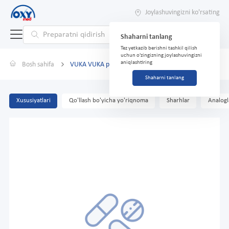
Joylashuvingizni ko'rsating
Shaharni tanlang
Tez yetkazib berishni tashkil qilish
uchun o'zingizning joylashuvingizni
aniqlashtiring
Bosh sahifa
VUKA VUKA planshetlari No 20
Shaharni tanlang
Xususiyatlari
Qo'llash bo'yicha yo'riqnoma
Sharhlar
Analogl