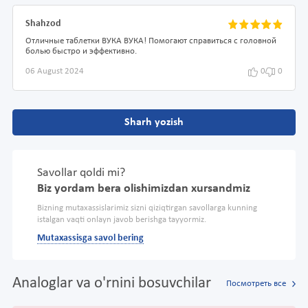
Shahzod
Отличные таблетки ВУКА ВУКА! Помогают справиться с головной
болью быстро и эффективно.
06 August 2024
0
0
Sharh yozish
Savollar qoldi mi?
Biz yordam bera olishimizdan xursandmiz
Bizning mutaxassislarimiz sizni qiziqtirgan savollarga kunning
istalgan vaqti onlayn javob berishga tayyormiz.
Mutaxassisga savol bering
Analoglar va o'rnini bosuvchilar
Посмотреть все