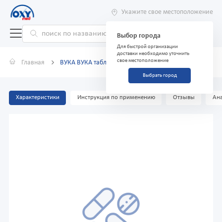
Укажите свое местоположение
Выбор города
Для быстрой организации
доставки необходимо уточнить
свое местоположение
Главная
ВУКА ВУКА таблетки №20
Выбрать город
Характеристики
Инструкция по применению
Отзывы
Ана