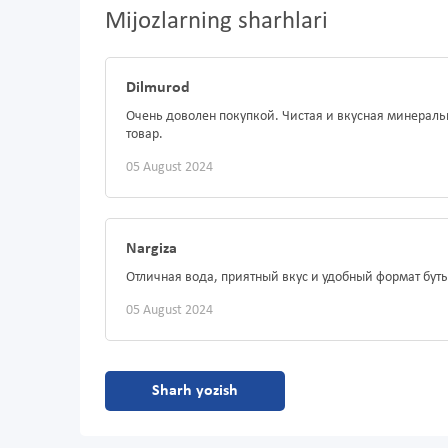
Mijozlarning sharhlari
Dilmurod
Очень доволен покупкой. Чистая и вкусная минераль
товар.
05 August 2024
Nargiza
Отличная вода, приятный вкус и удобный формат буты
05 August 2024
Sharh yozish