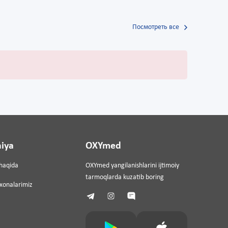
Посмотреть все
iya
OXYmed
haqida
OXYmed yangilanishlarini ijtimoiy
tarmoqlarda kuzatib boring
ixonalarimiz