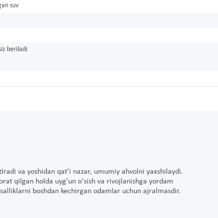
gan suv
iz beriladi
ytiradi va yoshidan qat'i nazar, umumiy ahvolni yaxshilaydi.
zorat qilgan holda uyg'un o'sish va rivojlanishga yordam
salliklarni boshdan kechirgan odamlar uchun ajralmasdir.