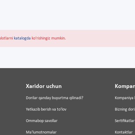
ulotlarni
katalogda
ko'rishingiz mumkin.
Xaridor uchun
Kompan
Dorilar qanday buyurtma qilinadi?
Kompaniya 
Yetkazib berish va to'lov
Bizning dor
Ommabop savollar
Sertifikatlar
Ma'lumotnomalar
Kontaktlar