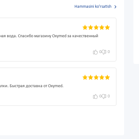
Hammasini ko'rsatish
ная вода. Спасибо магазину Oxymed за качественный
0
0
лки. Быстрая доставка от Oxymed.
0
0