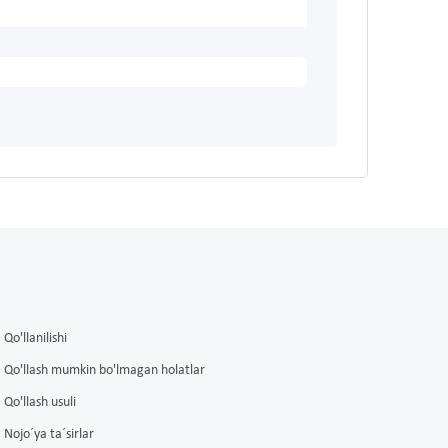
Qo'llanilishi
Qo'llash mumkin bo'lmagan holatlar
Qo'llash usuli
Nojo´ya ta´sirlar