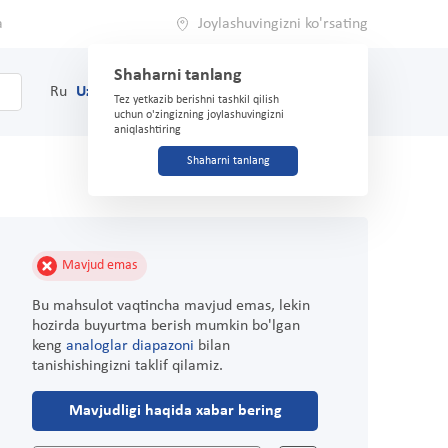
a
Joylashuvingizni ko'rsating
Shaharni tanlang
0
Savat
Ru
Uz
(71) 200-03-03
Tez yetkazib berishni tashkil qilish
uchun o'zingizning joylashuvingizni
aniqlashtiring
Shaharni tanlang
Mavjud emas
Bu mahsulot vaqtincha mavjud emas, lekin
hozirda buyurtma berish mumkin bo'lgan
keng
analoglar diapazoni
bilan
tanishishingizni taklif qilamiz.
Mavjudligi haqida xabar bering