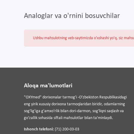
Analoglar va o'rnini bosuvchilar
Ushbu mahsulotning veb-saytimizda o'xshashi yo'q, siz mahs
Aloqa ma'lumotlari
"OXYmed" dorixonalar tarmog'i -O'zbekiston Respublikasidagi
eng yirik xususiy dorixona tarmoqlaridan biridir, odamlarning
sog'lig'iga g'amxo'rlik bilan dori-darmon, sog'liqni saqlash va
go'zallik sohasida siftali mahsulotlar bilan ta'minlaydi.
Ishonch telefoni:
(71) 200-03-03