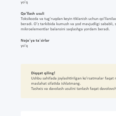
yo'q
Qo'llash usuli
Toksikozda va tug'ruqdan keyin tiklanish uchun qo'llanil
beradi. O'z tarkibida kumush va yod mavjudligi sababli, 
mikroelementlar balansini saqlashga yordam beradi.
Nojo´ya ta´sirlar
yo'q
Diqqat qiling!
Ushbu sahifada joylashtirilgan ko'rsatmalar faqat
maslahat sifatida ishlatmang.
Tashxis va davolash usulini tanlash faqat davolovc