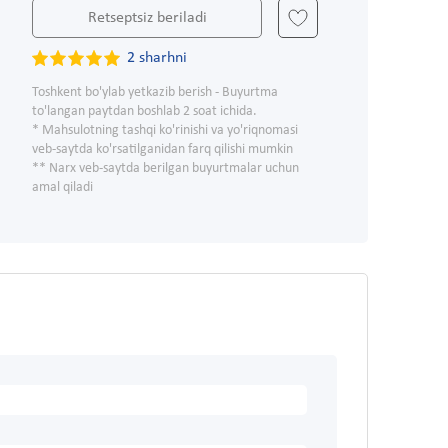
Retseptsiz beriladi
2 sharhni
Toshkent bo'ylab yetkazib berish - Buyurtma
to'langan paytdan boshlab 2 soat ichida.
* Mahsulotning tashqi ko'rinishi va yo'riqnomasi
veb-saytda ko'rsatilganidan farq qilishi mumkin
** Narx veb-saytda berilgan buyurtmalar uchun
amal qiladi