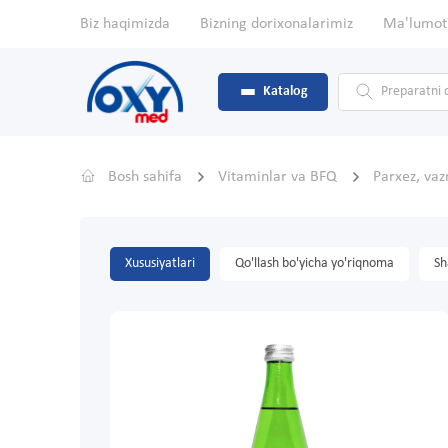
Biz haqimizda
Bizning dorixonalarimiz
Ma'lumot
Katalog
Bosh sahifa
Vitaminlar va BFQ
Parxez, vaz
Xususiyatlari
Qo'llash bo'yicha yo'riqnoma
Sh