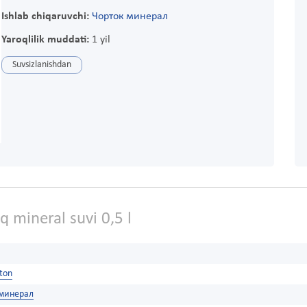
Ishlab chiqaruvchi:
Чорток минерал
Yaroqlilik muddati:
1 yil
Suvsizlanishdan
 mineral suvi 0,5 l
ston
 минерал