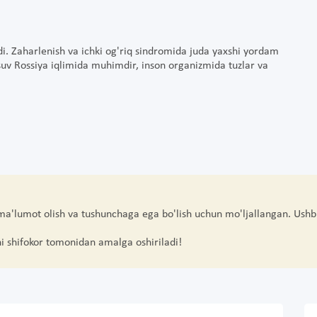
adi. Zaharlenish va ichki og'riq sindromida juda yaxshi yordam
suv Rossiya iqlimida muhimdir, inson organizmida tuzlar va
 ma'lumot olish va tushunchaga ega bo'lish uchun mo'ljallangan. Ushb
hi shifokor tomonidan amalga oshiriladi!