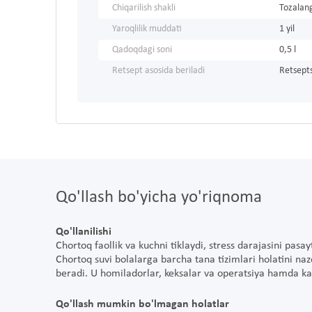
Chiqarilish shakli
Tozalan
Yaroqlilik muddati
1 yil
Qadoqdagi soni
0,5 l
Retsept asosida beriladi
Retsepts
Qo'llash bo'yicha yo'riqnoma
Qo'llanilishi
Chortoq faollik va kuchni tiklaydi, stress darajasini pasa
Chortoq suvi bolalarga barcha tana tizimlari holatini na
beradi. U homiladorlar, keksalar va operatsiya hamda ka
Qo'llash mumkin bo'lmagan holatlar