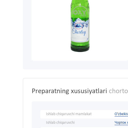
Preparatning xususiyatlari
chortoq
Ishlab chiqaruvchi mamlakat
O'zbeki
Ishlab chiqaruvchi
Чорток